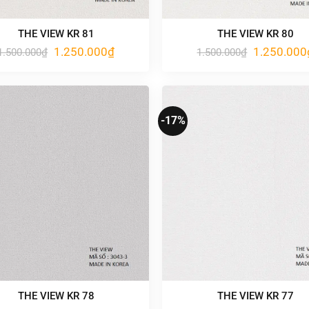
THE VIEW KR 81
THE VIEW KR 80
Giá
Giá
Giá
1.250.000
₫
1.250.000
1.500.000
₫
1.500.000
₫
gốc
hiện
gốc
là:
tại
là:
1.500.000₫.
là:
1.500.000₫.
1.250.000₫.
-17%
THE VIEW KR 78
THE VIEW KR 77