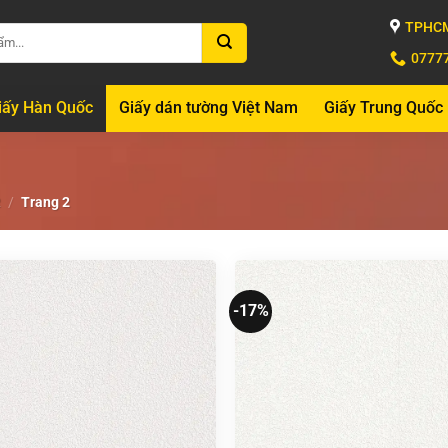
TPHCM
0777
iấy Hàn Quốc
Giấy dán tường Việt Nam
Giấy Trung Quốc
R
/
Trang 2
-17%