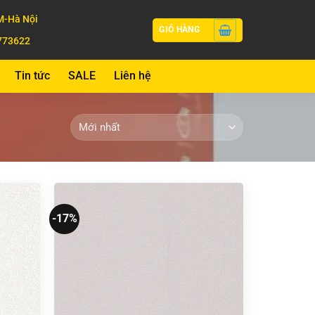
-Hà Nội
GIỎ HÀNG
773622
Tin tức
SALE
Liên hệ
-17%