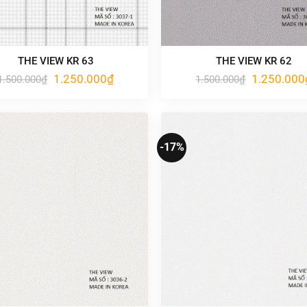
THE VIEW KR 63
THE VIEW KR 62
Giá
Giá
Giá
1.250.000
₫
1.250.000
1.500.000
₫
1.500.000
₫
gốc
hiện
gốc
là:
tại
là:
1.500.000₫.
là:
1.500.000₫.
1.250.000₫.
-17%