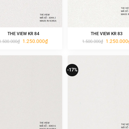
THE VIEW KR 84
THE VIEW KR 83
Giá
Giá
Giá
1.250.000
₫
1.250.000
1.500.000
₫
1.500.000
₫
gốc
hiện
gốc
là:
tại
là:
1.500.000₫.
là:
1.500.000₫.
1.250.000₫.
-17%