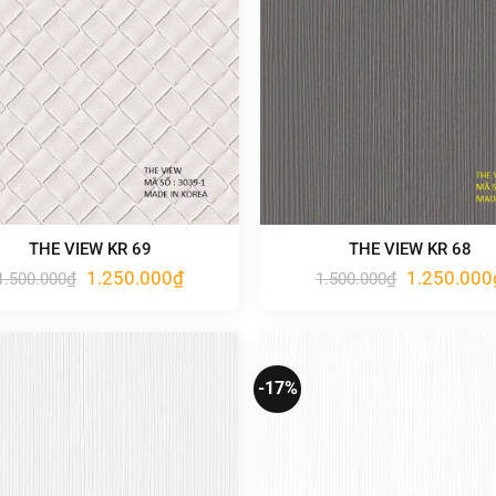
THE VIEW KR 69
THE VIEW KR 68
Giá
Giá
Giá
1.250.000
₫
1.250.000
1.500.000
₫
1.500.000
₫
gốc
hiện
gốc
là:
tại
là:
1.500.000₫.
là:
1.500.000₫.
1.250.000₫.
-17%