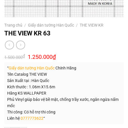
Trang chủ
/
Giấy dán tường Hàn Quốc
/
THE VIEW KR
THE VIEW KR 63
Giá
Giá
₫
1.250.000
₫
1.500.000
gốc
hiện
là:
tại
“
Giấy dán tường Hàn Quốc
Chính Hãng
1.500.000₫.
là:
1.250.000₫.
Tên Catalog THE VIEW
Sản Xuất tại : Hàn Quốc
Kích thước : 1.06m X15.6m
Hãng KS WALLPAPER
Phủ Vinyl giúp bảo vệ bề mặt, chống trầy xước, ngăn ngừa nấm
mốc
Thi công: Có hỗ trợ thi công
Liên hệ
0777773622
“