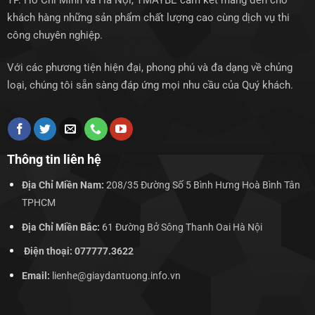
TP. Hồ Chí Minh và Hà Nội, TMAYBE cam kết mang đến cho
khách hàng những sản phẩm chất lượng cao cùng dịch vụ thi
công chuyên nghiệp.
Với các phương tiện hiện đại, phong phú và đa dạng về chủng
loại, chúng tôi sẵn sàng đáp ứng mọi nhu cầu của Quý khách.
Thông tin liên hệ
Địa Chỉ Miền Nam:
208/35 Đường Số 5 Bình Hưng Hoà Bình Tân
TPHCM
Địa Chỉ Miền Bắc:
61 Đường Bở Sông Thanh Oai Hà Nội
Điện thoại: 077777.3622
Email:
lienhe@giaydantuong.info.vn