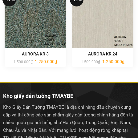
AURORA KR 3
AURORA KR 24
Giá
Giá
Giá
Giá
1.250.000
₫
1.250.000
₫
1.500.000
₫
1.500.000
₫
gốc
hiện
gốc
hiện
là:
tại
là:
tại
1.500.000₫.
là:
1.500.000₫.
là:
1.250.000₫.
1.250.0
Kho giấy dán tường TMAYBE
Kho Giấy Dán Tường TMAYBE là địa chỉ hàng đầu chuyên cung
cấp và thi công các sản phẩm giấy dán tường chính hãng đến từ
nhiều quốc gia nổi tiếng như Hàn Quốc, Trung Quốc, Việt Nam,
Châu Âu và Nhật Bản. Với mạng lưới hoạt động rộng khắp tại