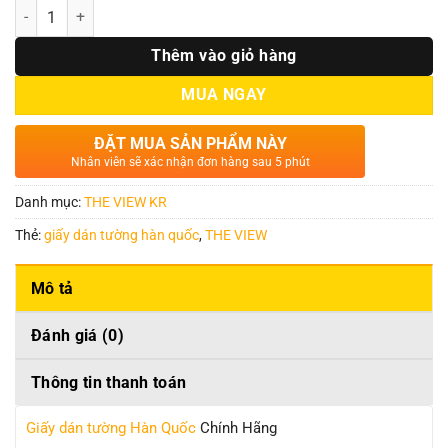
Số lượng
Thêm vào giỏ hàng
MUA NGAY
ĐẶT MUA SẢN PHẨM NÀY
Nhân viên sẽ xác nhận đơn hàng sau 5 phút
Danh mục:
THE VIEW KR
Thẻ:
giấy dán tường hàn quốc
,
THE VIEW
Mô tả
Đánh giá (0)
Thông tin thanh toán
Giấy dán tường Hàn Quốc
Chính Hãng