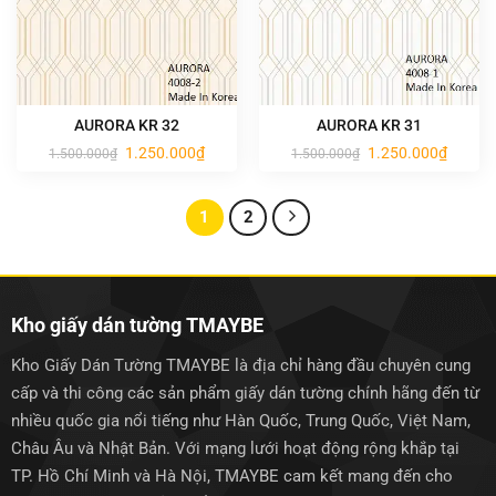
AURORA KR 32
AURORA KR 31
Giá
Giá
Giá
Giá
1.250.000
₫
1.250.000
₫
1.500.000
₫
1.500.000
₫
gốc
hiện
gốc
hiện
là:
tại
là:
tại
1.500.000₫.
là:
1.500.000₫.
là:
1.250.000₫.
1.250.0
1
2
Kho giấy dán tường TMAYBE
Kho Giấy Dán Tường TMAYBE là địa chỉ hàng đầu chuyên cung
cấp và thi công các sản phẩm giấy dán tường chính hãng đến từ
nhiều quốc gia nổi tiếng như Hàn Quốc, Trung Quốc, Việt Nam,
Châu Âu và Nhật Bản. Với mạng lưới hoạt động rộng khắp tại
TP. Hồ Chí Minh và Hà Nội, TMAYBE cam kết mang đến cho