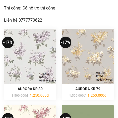
Thi công: Có hỗ trợ thi công
Liên hệ 0777773622
-17%
-17%
AURORA KR 80
AURORA KR 79
Giá
Giá
Giá
Giá
1.250.000
₫
1.250.000
₫
1.500.000
₫
1.500.000
₫
gốc
hiện
gốc
hiện
là:
tại
là:
tại
1.500.000₫.
là:
1.500.000₫.
là:
1.250.000₫.
1.250.0