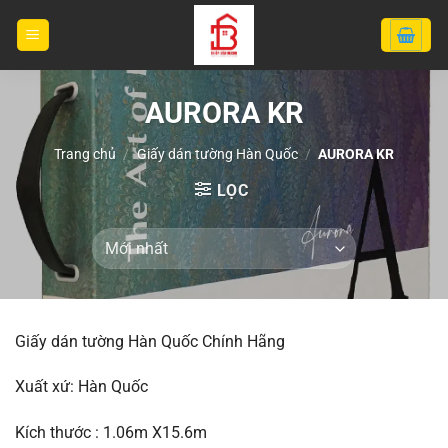
Bỏ
qua
nội
dung
AURORA KR
Trang chủ
/
Giấy dán tường Hàn Quốc
/
AURORA KR
LỌC
Giấy dán tường Hàn Quốc Chính Hãng
Xuất xứ: Hàn Quốc
Kích thước : 1.06m X15.6m