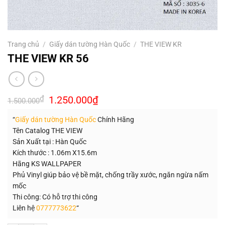
Trang chủ
/
Giấy dán tường Hàn Quốc
/
THE VIEW KR
THE VIEW KR 56
Giá
Giá
₫
1.250.000
₫
1.500.000
gốc
hiện
là:
tại
“
Giấy dán tường Hàn Quốc
Chính Hãng
1.500.000₫.
là:
1.250.000₫.
Tên Catalog THE VIEW
Sản Xuất tại : Hàn Quốc
Kích thước : 1.06m X15.6m
Hãng KS WALLPAPER
Phủ Vinyl giúp bảo vệ bề mặt, chống trầy xước, ngăn ngừa nấm
mốc
Thi công: Có hỗ trợ thi công
Liên hệ
0777773622
“