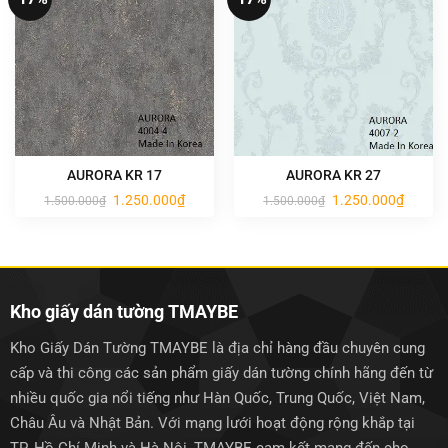
AURORA KR 17
AURORA KR 27
Giá
Giá
Giá
Giá
1.250.000
₫
1.250.000
₫
1.500.000
₫
1.500.000
₫
gốc
hiện
gốc
hiện
là:
tại
là:
tại
1.500.000₫.
là:
1.500.000₫.
là:
1.250.000₫.
1.250.0
Kho giấy dán tường TMAYBE
Kho Giấy Dán Tường TMAYBE là địa chỉ hàng đầu chuyên cung
cấp và thi công các sản phẩm giấy dán tường chính hãng đến từ
nhiều quốc gia nổi tiếng như Hàn Quốc, Trung Quốc, Việt Nam,
Châu Âu và Nhật Bản. Với mạng lưới hoạt động rộng khắp tại