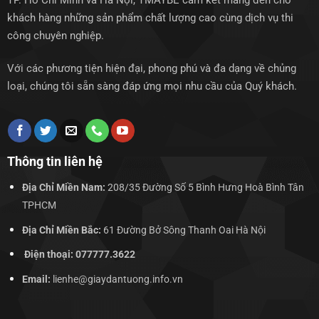
TP. Hồ Chí Minh và Hà Nội, TMAYBE cam kết mang đến cho
khách hàng những sản phẩm chất lượng cao cùng dịch vụ thi
công chuyên nghiệp.
Với các phương tiện hiện đại, phong phú và đa dạng về chủng
loại, chúng tôi sẵn sàng đáp ứng mọi nhu cầu của Quý khách.
Thông tin liên hệ
Địa Chỉ Miền Nam:
208/35 Đường Số 5 Bình Hưng Hoà Bình Tân
TPHCM
Địa Chỉ Miền Bắc:
61 Đường Bở Sông Thanh Oai Hà Nội
Điện thoại: 077777.3622
Email:
lienhe@giaydantuong.info.vn