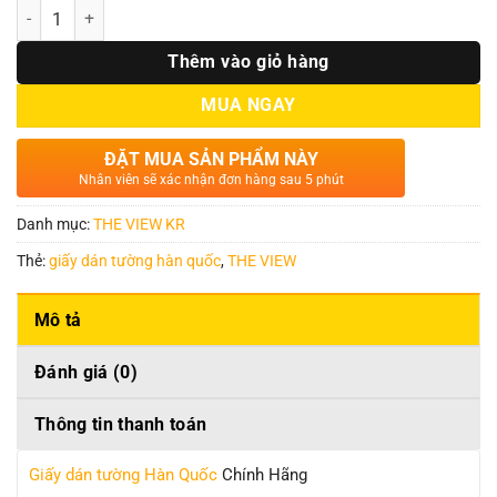
Số lượng
Thêm vào giỏ hàng
MUA NGAY
ĐẶT MUA SẢN PHẨM NÀY
Nhân viên sẽ xác nhận đơn hàng sau 5 phút
Danh mục:
THE VIEW KR
Thẻ:
giấy dán tường hàn quốc
,
THE VIEW
Mô tả
Đánh giá (0)
Thông tin thanh toán
Giấy dán tường Hàn Quốc
Chính Hãng