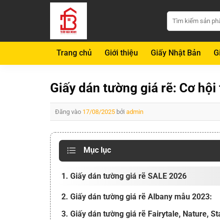
Bỏ
Tìm
qua
kiếm:
nội
dung
Trang chủ
Giới thiệu
Giấy Nhật Bản
G
Giấy dán tường giá rẽ: Cơ hội
Đăng vào
17/08/2025
bởi
admin
Mục lục
1. Giấy dán tường giá rẽ SALE 2026
2. Giấy dán tường giá rẽ Albany mẫu 2023:
3. Giấy dán tường giá rẽ Fairytale, Nature, St