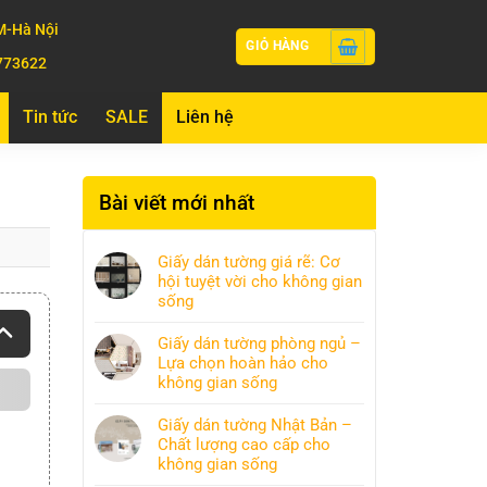
-Hà Nội
GIỎ HÀNG
773622
Tin tức
SALE
Liên hệ
Bài viết mới nhất
Giấy dán tường giá rẽ: Cơ
hội tuyệt vời cho không gian
sống
Giấy dán tường phòng ngủ –
Lựa chọn hoàn hảo cho
không gian sống
Giấy dán tường Nhật Bản –
Chất lượng cao cấp cho
không gian sống