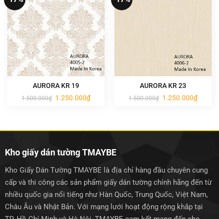
AURORA KR 19
AURORA KR 23
Giá
Giá
Giá
Giá
1.250.000
₫
1.250.000
₫
1.500.000
₫
1.500.000
₫
gốc
hiện
gốc
hiện
là:
tại
là:
tại
1.500.000₫.
là:
1.500.000₫.
là:
1.250.000₫.
1.250.0
Kho giấy dán tường TMAYBE
Kho Giấy Dán Tường TMAYBE là địa chỉ hàng đầu chuyên cung
cấp và thi công các sản phẩm giấy dán tường chính hãng đến từ
nhiều quốc gia nổi tiếng như Hàn Quốc, Trung Quốc, Việt Nam,
Châu Âu và Nhật Bản. Với mạng lưới hoạt động rộng khắp tại