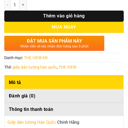
Số lượng
Thêm vào giỏ hàng
MUA NGAY
ĐẶT MUA SẢN PHẨM NÀY
Nhân viên sẽ xác nhận đơn hàng sau 5 phút
Danh mục:
THE VIEW KR
Thẻ:
giấy dán tường hàn quốc
,
THE VIEW
Mô tả
Đánh giá (0)
Thông tin thanh toán
Giấy dán tường Hàn Quốc
Chính Hãng