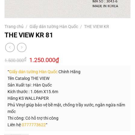
Trang chủ
/
Giấy dán tường Hàn Quốc
/
THE VIEW KR
THE VIEW KR 81
Giá
Giá
₫
1.250.000
₫
1.500.000
gốc
hiện
là:
tại
“
Giấy dán tường Hàn Quốc
Chính Hãng
1.500.000₫.
là:
1.250.000₫.
Tên Catalog THE VIEW
Sản Xuất tại : Hàn Quốc
Kích thước : 1.06m X15.6m
Hãng KS WALLPAPER
Phủ Vinyl giúp bảo vệ bề mặt, chống trầy xước, ngăn ngừa nấm
mốc
Thi công: Có hỗ trợ thi công
Liên hệ
0777773622
“