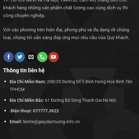
TP. Hồ Chí Minh và Hà Nội, TMAYBE cam kết mang đến cho
khách hàng những sản phẩm chất lượng cao cùng dịch vụ thi
công chuyên nghiệp.
Với các phương tiện hiện đại, phong phú và đa dạng về chủng
loại, chúng tôi sẵn sàng đáp ứng mọi nhu cầu của Quý khách.
Thông tin liên hệ
Địa Chỉ Miền Nam:
208/35 Đường Số 5 Bình Hưng Hoà Bình Tân
TPHCM
Địa Chỉ Miền Bắc:
61 Đường Bở Sông Thanh Oai Hà Nội
Điện thoại: 077777.3622
Email:
lienhe@giaydantuong.info.vn