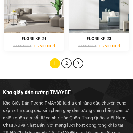
FLORE KR 24
FLORE KR 23
Giá
Giá
Giá
Giá
1.250.000
₫
1.250.000
₫
1.500.000
₫
1.500.000
₫
gốc
hiện
gốc
hiện
là:
tại
là:
tại
1.500.000₫.
là:
1.500.000₫.
là:
1.250.000₫.
1.250.0
1
2
Kho giấy dán tường TMAYBE
Kho Giấy Dán Tường TMAYBE là địa chỉ hàng đầu chuyên cung
cấp và thi công các sản phẩm giấy dán tường chính hãng đến từ
nhiều quốc gia nổi tiếng như Hàn Quốc, Trung Quốc, Việt Nam,
Châu Âu và Nhật Bản. Với mạng lưới hoạt động rộng khắp tại
TP. Hồ Chí Minh và Hà Nội, TMAYBE cam kết mang đến cho