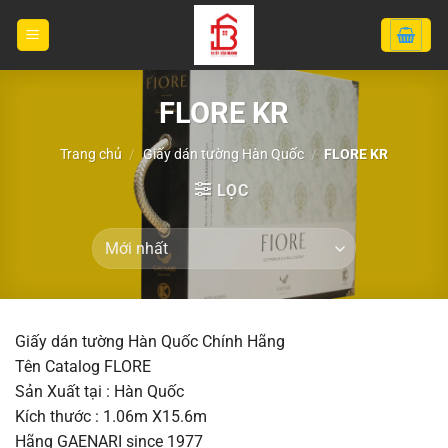
Bỏ
qua
nội
dung
FLORE KR
Trang chủ
/
Giấy dán tường Hàn Quốc
/
FLORE KR
LỌC
Giấy dán tường Hàn Quốc Chính Hãng
Tên Catalog FLORE
Sản Xuất tại : Hàn Quốc
Kích thước : 1.06m X15.6m
Hãng GAENARI since 1977