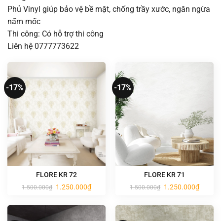
Phủ Vinyl giúp bảo vệ bề mặt, chống trầy xước, ngăn ngừa
nấm mốc
Thi công: Có hỗ trợ thi công
Liên hệ 0777773622
-17%
-17%
FLORE KR 72
FLORE KR 71
Giá
Giá
Giá
Giá
1.250.000
₫
1.250.000
₫
1.500.000
₫
1.500.000
₫
gốc
hiện
gốc
hiện
là:
tại
là:
tại
1.500.000₫.
là:
1.500.000₫.
là:
1.250.000₫.
1.250.0