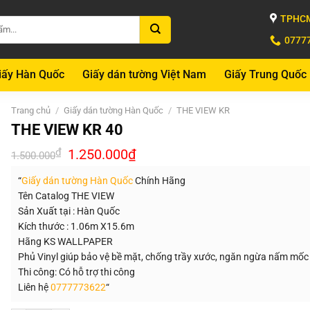
TPHCM
0777
iấy Hàn Quốc
Giấy dán tường Việt Nam
Giấy Trung Quốc
Trang chủ
/
Giấy dán tường Hàn Quốc
/
THE VIEW KR
THE VIEW KR 40
Giá
Giá
₫
1.250.000
₫
1.500.000
gốc
hiện
là:
tại
“
Giấy dán tường Hàn Quốc
Chính Hãng
1.500.000₫.
là:
1.250.000₫.
Tên Catalog THE VIEW
Sản Xuất tại : Hàn Quốc
Kích thước : 1.06m X15.6m
Hãng KS WALLPAPER
Phủ Vinyl giúp bảo vệ bề mặt, chống trầy xước, ngăn ngừa nấm mốc
Thi công: Có hỗ trợ thi công
Liên hệ
0777773622
“