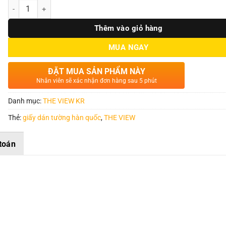
Số lượng
Thêm vào giỏ hàng
MUA NGAY
ĐẶT MUA SẢN PHẨM NÀY
Nhân viên sẽ xác nhận đơn hàng sau 5 phút
Danh mục:
THE VIEW KR
Thẻ:
giấy dán tường hàn quốc
,
THE VIEW
toán