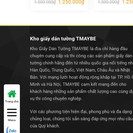
Giá
Giá
Giá
1.250.000
₫
1.25
1.500.000
₫
1.500.000
₫
gốc
hiện
gốc
là:
tại
là:
1.500.000₫.
là:
1.500
1.250.000₫.
Kho giấy dán tường TMAYBE
Kho Giấy Dán Tường TMAYBE là địa chỉ hàng đầu
chuyên cung cấp và thi công các sản phẩm giấy dán
tường chính hãng đến từ nhiều quốc gia nổi tiếng n
Hàn Quốc, Trung Quốc, Việt Nam, Châu Âu và Nhật
Bản. Với mạng lưới hoạt động rộng khắp tại TP. Hồ 
Minh và Hà Nội, TMAYBE cam kết mang đến cho
khách hàng những sản phẩm chất lượng cao cùng d
vụ thi công chuyên nghiệp.
Trang chủ
Với các phương tiện hiện đại, phong phú và đa dạng
chủng loại, chúng tôi sẵn sàng đáp ứng mọi nhu cầu
Menu
của Quý khách.