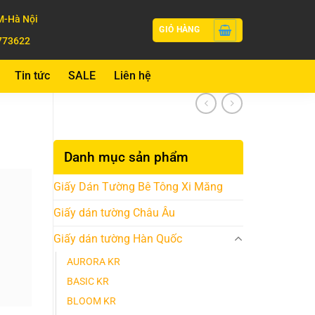
-Hà Nội
GIỎ HÀNG
773622
Tin tức
SALE
Liên hệ
Danh mục sản phẩm
Giấy Dán Tường Bê Tông Xi Măng
Giấy dán tường Châu Âu
Giấy dán tường Hàn Quốc
AURORA KR
BASIC KR
BLOOM KR