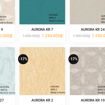
 9
AURORA KR 7
AURORA KR 24
Giá
Giá
Giá
Giá
0.000
₫
1.250.000
₫
1.250.
1.500.000
₫
1.500.000
₫
hiện
gốc
hiện
gốc
tại
là:
tại
là:
.000₫.
là:
1.500.000₫.
là:
1.500.00
1.250.000₫.
1.250.000₫.
-17%
-17%
 27
AURORA KR 2
AURORA KR 10