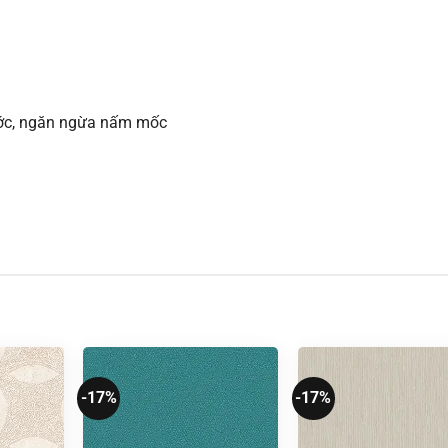
xước, ngăn ngừa nấm mốc
-17%
-17%