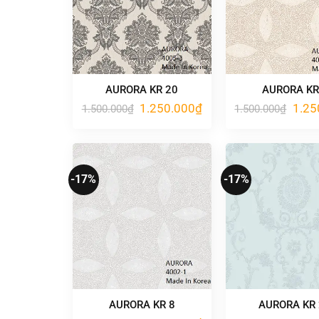
AURORA KR 20
AURORA KR
Giá
Giá
Giá
1.250.000
₫
1.25
1.500.000
₫
1.500.000
₫
gốc
hiện
gốc
là:
tại
là:
1.500.000₫.
là:
1.500
1.250.000₫.
-17%
-17%
AURORA KR 8
AURORA KR