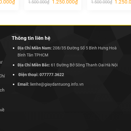
Giá
Giá
Giá
Giá
0.000
₫
1.250.000
₫
1.250.
1.500.000
₫
1.500.000
₫
hiện
gốc
hiện
gốc
tại
là:
tại
là:
.000₫.
là:
1.500.000₫.
là:
1.500.00
1.250.000₫.
1.250.000₫.
Thông tin liên hệ
Địa Chỉ Miền Nam:
208/35 Đường Số 5 Bình Hưng Hoà
Bình Tân TPHCM
hư
Địa Chỉ Miền Bắc:
61 Đường Bở Sông Thanh Oai Hà Nội
Điện thoại: 077777.3622
Chí
Email:
lienhe@giaydantuong.info.vn
ịch
 về