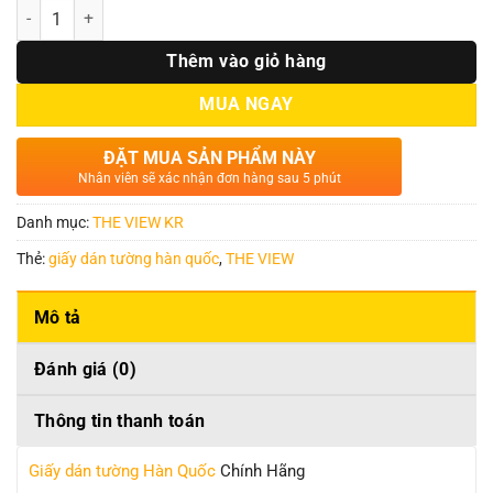
Số lượng
Thêm vào giỏ hàng
MUA NGAY
ĐẶT MUA SẢN PHẨM NÀY
Nhân viên sẽ xác nhận đơn hàng sau 5 phút
Danh mục:
THE VIEW KR
Thẻ:
giấy dán tường hàn quốc
,
THE VIEW
Mô tả
Đánh giá (0)
Thông tin thanh toán
Giấy dán tường Hàn Quốc
Chính Hãng