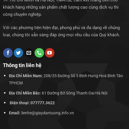
TP. Hồ Chí Minh và Hà Nội, TMAYBE cam kết mang đến cho
khách hàng những sản phẩm chất lượng cao cùng dịch vụ thi
công chuyên nghiệp.
Với các phương tiện hiện đại, phong phú và đa dạng về chủng
loại, chúng tôi sẵn sàng đáp ứng mọi nhu cầu của Quý khách.
Thông tin liên hệ
Địa Chỉ Miền Nam:
208/35 Đường Số 5 Bình Hưng Hoà Bình Tân
TPHCM
Địa Chỉ Miền Bắc:
61 Đường Bở Sông Thanh Oai Hà Nội
Điện thoại: 077777.3622
Email:
lienhe@giaydantuong.info.vn