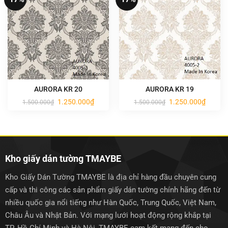
AURORA KR 20
AURORA KR 19
Giá
Giá
Giá
Giá
1.250.000
₫
1.250.000
₫
1.500.000
₫
1.500.000
₫
gốc
hiện
gốc
hiện
là:
tại
là:
tại
1.500.000₫.
là:
1.500.000₫.
là:
1.250.000₫.
1.250.0
Kho giấy dán tường TMAYBE
Kho Giấy Dán Tường TMAYBE là địa chỉ hàng đầu chuyên cung
cấp và thi công các sản phẩm giấy dán tường chính hãng đến từ
nhiều quốc gia nổi tiếng như Hàn Quốc, Trung Quốc, Việt Nam,
Châu Âu và Nhật Bản. Với mạng lưới hoạt động rộng khắp tại