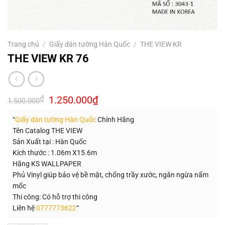
Trang chủ
/
Giấy dán tường Hàn Quốc
/
THE VIEW KR
THE VIEW KR 76
Giá
Giá
₫
1.250.000
₫
1.500.000
gốc
hiện
là:
tại
“
Giấy dán tường Hàn Quốc
Chính Hãng
1.500.000₫.
là:
1.250.000₫.
Tên Catalog THE VIEW
Sản Xuất tại : Hàn Quốc
Kích thước : 1.06m X15.6m
Hãng KS WALLPAPER
Phủ Vinyl giúp bảo vệ bề mặt, chống trầy xước, ngăn ngừa nấm
mốc
Thi công: Có hỗ trợ thi công
Liên hệ
0777773622
“