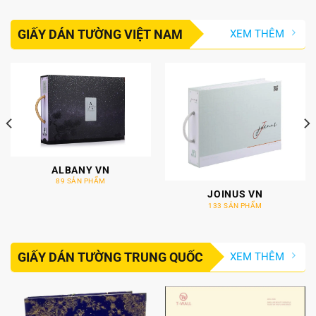
GIẤY DÁN TƯỜNG VIỆT NAM
XEM THÊM
ALBANY VN
89 SẢN PHẨM
JOINUS VN
133 SẢN PHẨM
GIẤY DÁN TƯỜNG TRUNG QUỐC
XEM THÊM