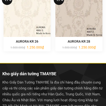
AURORA KR 26
AURORA KR 28
Giá
Giá
Giá
Giá
1.250.000
₫
1.250.000
₫
1.500.000
₫
1.500.000
₫
gốc
hiện
gốc
hiện
là:
tại
là:
tại
1.500.000₫.
là:
1.500.000₫.
là:
1.250.000₫.
1.250.0
Kho giấy dán tường TMAYBE
Kho Giấy Dán Tường TMAYBE là địa chỉ hàng đầu chuyên cung
cấp và thi công các sản phẩm giấy dán tường chính hãng đến từ
nhiều quốc gia nổi tiếng như Hàn Quốc, Trung Quốc, Việt Nam,
Châu Âu và Nhật Bản. Với mạng lưới hoạt động rộng khắp tại