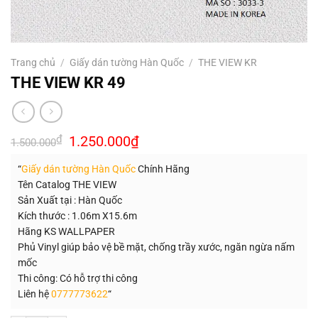
Trang chủ
/
Giấy dán tường Hàn Quốc
/
THE VIEW KR
THE VIEW KR 49
Giá
Giá
₫
1.250.000
₫
1.500.000
gốc
hiện
là:
tại
“
Giấy dán tường Hàn Quốc
Chính Hãng
1.500.000₫.
là:
1.250.000₫.
Tên Catalog THE VIEW
Sản Xuất tại : Hàn Quốc
Kích thước : 1.06m X15.6m
Hãng KS WALLPAPER
Phủ Vinyl giúp bảo vệ bề mặt, chống trầy xước, ngăn ngừa nấm
mốc
Thi công: Có hỗ trợ thi công
Liên hệ
0777773622
“