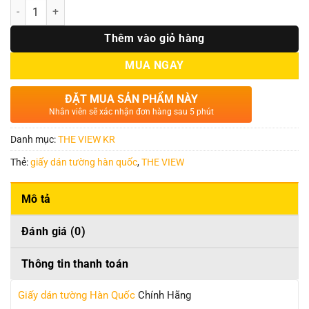
Số lượng
Thêm vào giỏ hàng
MUA NGAY
ĐẶT MUA SẢN PHẨM NÀY
Nhân viên sẽ xác nhận đơn hàng sau 5 phút
Danh mục:
THE VIEW KR
Thẻ:
giấy dán tường hàn quốc
,
THE VIEW
Mô tả
Đánh giá (0)
Thông tin thanh toán
Giấy dán tường Hàn Quốc
Chính Hãng