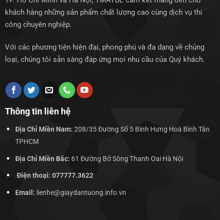
TP. Hồ Chí Minh và Hà Nội, TMAYBE cam kết mang đến cho
khách hàng những sản phẩm chất lượng cao cùng dịch vụ thi
công chuyên nghiệp.
Với các phương tiện hiện đại, phong phú và đa dạng về chủng
loại, chúng tôi sẵn sàng đáp ứng mọi nhu cầu của Quý khách.
Thông tin liên hệ
Địa Chỉ Miền Nam:
208/35 Đường Số 5 Bình Hưng Hoà Bình Tân
TPHCM
Địa Chỉ Miền Bắc:
61 Đường Bở Sông Thanh Oai Hà Nội
Điện thoại: 077777.3622
Email:
lienhe@giaydantuong.info.vn