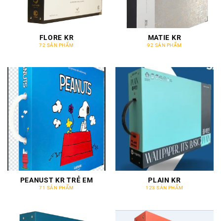
FLORE KR
MATIE KR
72 SẢN PHẨM
92 SẢN PHẨM
PEANUST KR TRẺ EM
PLAIN KR
71 SẢN PHẨM
123 SẢN PHẨM