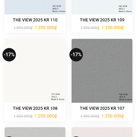
THE VIEW 2025 KR 110
THE VIEW 2025 KR 109
Giá
Giá
Giá
Giá
1.250.000
₫
1.250.000
₫
1.500.000
₫
1.500.000
₫
gốc
hiện
gốc
hiện
là:
tại
là:
tại
1.500.000₫.
là:
1.500.000₫.
là:
1.250.000₫.
1.250.0
-17%
-17%
THE VIEW 2025 KR 108
THE VIEW 2025 KR 107
Giá
Giá
Giá
Giá
1.250.000
₫
1.250.000
₫
1.500.000
₫
1.500.000
₫
gốc
hiện
gốc
hiện
là:
tại
là:
tại
1.500.000₫.
là:
1.500.000₫.
là:
1.250.000₫.
1.250.0