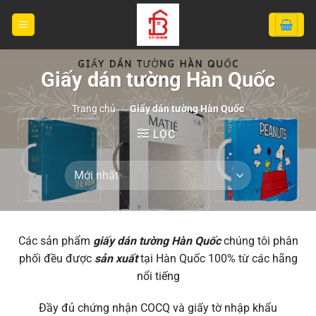
Bỏ
qua
nội
dung
Giấy dán tường Hàn Quốc
Trang chủ
/
Giấy dán tường Hàn Quốc
LỌC
Các sản phẩm
giấy dán tường Hàn Quốc
chúng tôi phân
phối đều được
sản xuất
tại Hàn Quốc 100% từ các hãng
nổi tiếng
Đầy đủ chứng nhận COCQ và giấy tờ nhập khẩu