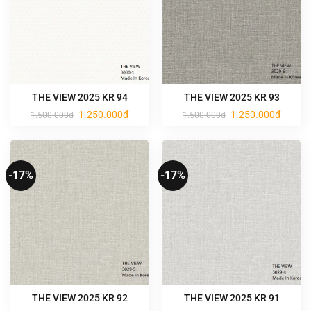
THE VIEW 2025 KR 94
THE VIEW 2025 KR 93
Giá
Giá
Giá
Giá
1.250.000
₫
1.250.000
₫
1.500.000
₫
1.500.000
₫
gốc
hiện
gốc
hiện
là:
tại
là:
tại
1.500.000₫.
là:
1.500.000₫.
là:
1.250.000₫.
1.250.0
-17%
-17%
THE VIEW 2025 KR 92
THE VIEW 2025 KR 91