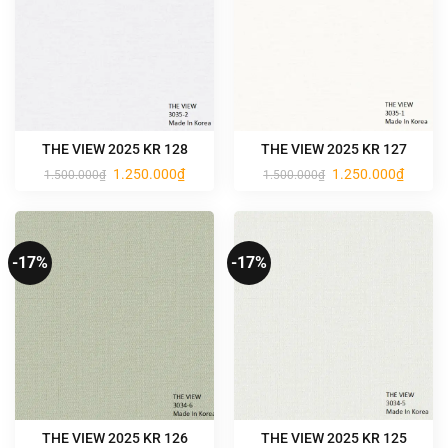
THE VIEW 2025 KR 128
THE VIEW 2025 KR 127
Giá
Giá
Giá
Giá
1.250.000
₫
1.250.000
₫
1.500.000
₫
1.500.000
₫
gốc
hiện
gốc
hiện
là:
tại
là:
tại
1.500.000₫.
là:
1.500.000₫.
là:
1.250.000₫.
1.250.0
-17%
-17%
THE VIEW 2025 KR 126
THE VIEW 2025 KR 125