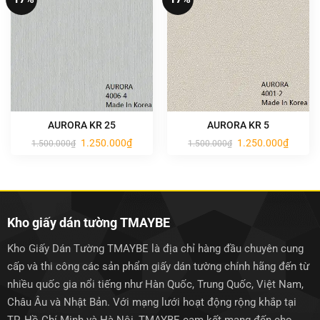
AURORA KR 25
AURORA KR 5
Giá
Giá
Giá
Giá
1.250.000
₫
1.250.000
₫
1.500.000
₫
1.500.000
₫
gốc
hiện
gốc
hiện
là:
tại
là:
tại
1.500.000₫.
là:
1.500.000₫.
là:
1.250.000₫.
1.250.0
Kho giấy dán tường TMAYBE
Kho Giấy Dán Tường TMAYBE là địa chỉ hàng đầu chuyên cung
cấp và thi công các sản phẩm giấy dán tường chính hãng đến từ
nhiều quốc gia nổi tiếng như Hàn Quốc, Trung Quốc, Việt Nam,
Châu Âu và Nhật Bản. Với mạng lưới hoạt động rộng khắp tại