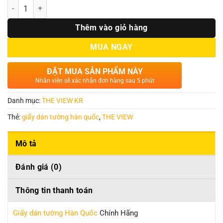
Số lượng
Thêm vào giỏ hàng
MUA NGAY
ĐẶT MUA SẢN PHẨM NÀY
Nhân viên sẽ xác nhận đơn hàng sau 5 phút
Danh mục:
THE VIEW KR
Thẻ:
giấy dán tường hàn quốc
,
THE VIEW
Mô tả
Đánh giá (0)
Thông tin thanh toán
Giấy dán tường Hàn Quốc
Chính Hãng