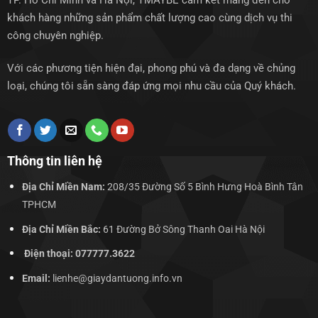
TP. Hồ Chí Minh và Hà Nội, TMAYBE cam kết mang đến cho
khách hàng những sản phẩm chất lượng cao cùng dịch vụ thi
công chuyên nghiệp.
Với các phương tiện hiện đại, phong phú và đa dạng về chủng
loại, chúng tôi sẵn sàng đáp ứng mọi nhu cầu của Quý khách.
Thông tin liên hệ
Địa Chỉ Miền Nam:
208/35 Đường Số 5 Bình Hưng Hoà Bình Tân
TPHCM
Địa Chỉ Miền Bắc:
61 Đường Bở Sông Thanh Oai Hà Nội
Điện thoại: 077777.3622
Email:
lienhe@giaydantuong.info.vn