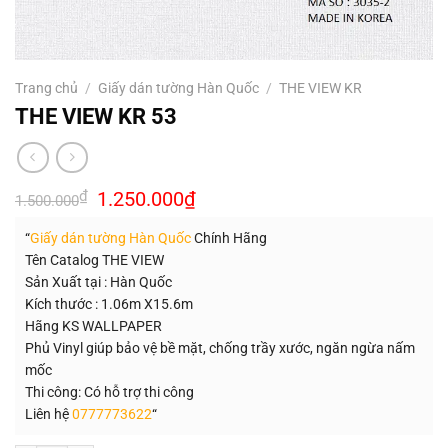
Trang chủ
/
Giấy dán tường Hàn Quốc
/
THE VIEW KR
THE VIEW KR 53
Giá
Giá
₫
1.250.000
₫
1.500.000
gốc
hiện
là:
tại
“
Giấy dán tường Hàn Quốc
Chính Hãng
1.500.000₫.
là:
1.250.000₫.
Tên Catalog THE VIEW
Sản Xuất tại : Hàn Quốc
Kích thước : 1.06m X15.6m
Hãng KS WALLPAPER
Phủ Vinyl giúp bảo vệ bề mặt, chống trầy xước, ngăn ngừa nấm
mốc
Thi công: Có hỗ trợ thi công
Liên hệ
0777773622
“