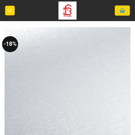
Bỏ
qua
nội
dung
-18%