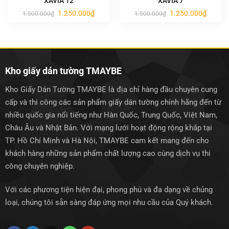
XAVIA 12
XAVIA 7
Giá
Giá
Giá
Giá
1.250.000
₫
1.250.000
₫
1.500.000
₫
1.500.000
₫
gốc
hiện
gốc
hiện
là:
tại
là:
tại
1.500.000₫.
là:
1.500.000₫.
là:
1.250.000₫.
1.250.0
Kho giấy dán tường TMAYBE
Kho Giấy Dán Tường TMAYBE là địa chỉ hàng đầu chuyên cung
cấp và thi công các sản phẩm giấy dán tường chính hãng đến từ
nhiều quốc gia nổi tiếng như Hàn Quốc, Trung Quốc, Việt Nam,
Châu Âu và Nhật Bản. Với mạng lưới hoạt động rộng khắp tại
TP. Hồ Chí Minh và Hà Nội, TMAYBE cam kết mang đến cho
khách hàng những sản phẩm chất lượng cao cùng dịch vụ thi
công chuyên nghiệp.
Với các phương tiện hiện đại, phong phú và đa dạng về chủng
loại, chúng tôi sẵn sàng đáp ứng mọi nhu cầu của Quý khách.