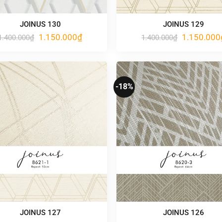
JOINUS 130
JOINUS 129
Giá
Giá
Giá
1.150.000
₫
1.150.000
1.400.000
₫
1.400.000
₫
gốc
hiện
gốc
là:
tại
là:
1.400.000₫.
là:
1.400.000₫.
1.150.000₫.
-18%
JOINUS 127
JOINUS 126