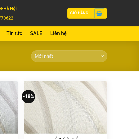
-Hà Nội
GIỎ HÀNG
773622
Tin tức
SALE
Liên hệ
-18%