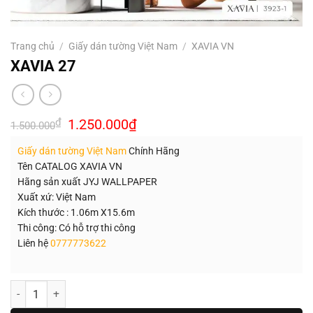
Trang chủ
/
Giấy dán tường Việt Nam
/
XAVIA VN
XAVIA 27
Giá
Giá
₫
1.250.000
₫
1.500.000
gốc
hiện
là:
tại
Giấy dán tường Việt Nam
Chính Hãng
1.500.000₫.
là:
1.250.000₫.
Tên CATALOG XAVIA VN
Hãng sản xuất JYJ WALLPAPER
Xuất xứ: Việt Nam
Kích thước : 1.06m X15.6m
Thi công: Có hỗ trợ thi công
Liên hệ
0777773622
Số lượng