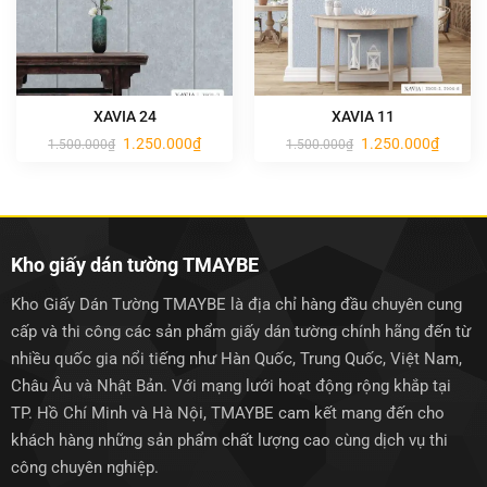
XAVIA 24
XAVIA 11
Giá
Giá
Giá
Giá
1.250.000
₫
1.250.000
₫
1.500.000
₫
1.500.000
₫
gốc
hiện
gốc
hiện
là:
tại
là:
tại
1.500.000₫.
là:
1.500.000₫.
là:
1.250.000₫.
1.250.0
Kho giấy dán tường TMAYBE
Kho Giấy Dán Tường TMAYBE là địa chỉ hàng đầu chuyên cung
cấp và thi công các sản phẩm giấy dán tường chính hãng đến từ
nhiều quốc gia nổi tiếng như Hàn Quốc, Trung Quốc, Việt Nam,
Châu Âu và Nhật Bản. Với mạng lưới hoạt động rộng khắp tại
TP. Hồ Chí Minh và Hà Nội, TMAYBE cam kết mang đến cho
khách hàng những sản phẩm chất lượng cao cùng dịch vụ thi
công chuyên nghiệp.