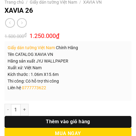
Trang chủ
/
Giấy dán tường Việt Nam
/
XAVIA VN
XAVIA 26
Giá
Giá
₫
1.250.000
₫
1.500.000
gốc
hiện
là:
tại
Giấy dán tường Việt Nam
Chính Hãng
1.500.000₫.
là:
1.250.000₫.
Tên CATALOG XAVIA VN
Hãng sản xuất JYJ WALLPAPER
Xuất xứ: Việt Nam
Kích thước : 1.06m X15.6m
Thi công: Có hỗ trợ thi công
Liên hệ
0777773622
Số lượng
Thêm vào giỏ hàng
MUA NGAY