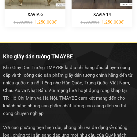
XAVIA 6
XAVIA 14
Giá
Giá
Giá
Giá
1.250.000
₫
1.250.000
₫
1.500.000
₫
1.500.000
₫
gốc
hiện
gốc
hiện
là:
tại
là:
tại
1.500.000₫.
là:
1.500.000₫.
là:
1.250.000₫.
1.250.0
Kho giấy dán tường TMAYBE
Kho Giấy Dán Tường TMAYBE là địa chỉ hàng đầu chuyên cung
cấp và thi công các sản phẩm giấy dán tường chính hãng đến từ
nhiều quốc gia nổi tiếng như Hàn Quốc, Trung Quốc, Việt Nam,
Châu Âu và Nhật Bản. Với mạng lưới hoạt động rộng khắp tại
TP. Hồ Chí Minh và Hà Nội, TMAYBE cam kết mang đến cho
khách hàng những sản phẩm chất lượng cao cùng dịch vụ thi
công chuyên nghiệp.
Với các phương tiện hiện đại, phong phú và đa dạng về chủng
loại, chúng tôi sẵn sàng đáp ứng mọi nhu cầu của Quý khách.