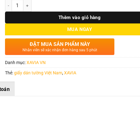
Số lượng
Thêm vào giỏ hàng
MUA NGAY
ĐẶT MUA SẢN PHẨM NÀY
Nhân viên sẽ xác nhận đơn hàng sau 5 phút
Danh mục:
XAVIA VN
Thẻ:
giấy dán tường Việt Nam
,
XAVIA
toán