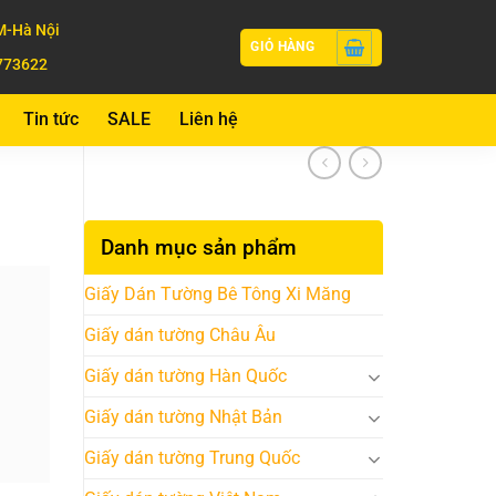
-Hà Nội
GIỎ HÀNG
773622
Tin tức
SALE
Liên hệ
Danh mục sản phẩm
Giấy Dán Tường Bê Tông Xi Măng
Giấy dán tường Châu Âu
Giấy dán tường Hàn Quốc
Giấy dán tường Nhật Bản
Giấy dán tường Trung Quốc