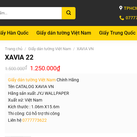
TPHCM
0777
iấy Hàn Quốc
Giấy dán tường Việt Nam
Giấy Trung Quốc
Trang chủ
/
Giấy dán tường Việt Nam
/
XAVIA VN
XAVIA 22
Giá
Giá
₫
1.250.000
₫
1.500.000
gốc
hiện
là:
tại
Giấy dán tường Việt Nam
Chính Hãng
1.500.000₫.
là:
1.250.000₫.
Tên CATALOG XAVIA VN
Hãng sản xuất JYJ WALLPAPER
Xuất xứ: Việt Nam
Kích thước : 1.06m X15.6m
Thi công: Có hỗ trợ thi công
Liên hệ
0777773622