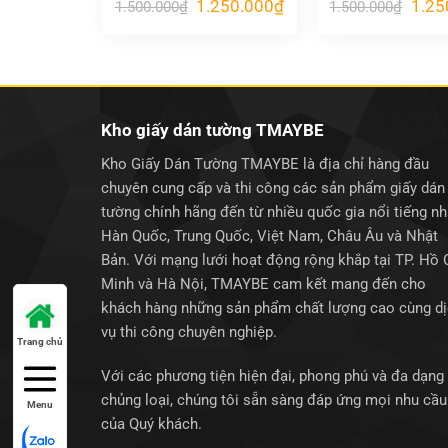
Giá
Giá
Giá
1.250.000
₫
1.25
1.500.000
₫
1.500.000
₫
gốc
hiện
gốc
là:
tại
là:
1.500.000₫.
là:
1.500
1.250.000₫.
Kho giấy dán tường TMAYBE
Kho Giấy Dán Tường TMAYBE là địa chỉ hàng đầu
chuyên cung cấp và thi công các sản phẩm giấy dán
tường chính hãng đến từ nhiều quốc gia nổi tiếng n
Hàn Quốc, Trung Quốc, Việt Nam, Châu Âu và Nhật
Bản. Với mạng lưới hoạt động rộng khắp tại TP. Hồ 
Minh và Hà Nội, TMAYBE cam kết mang đến cho
khách hàng những sản phẩm chất lượng cao cùng d
vụ thi công chuyên nghiệp.
Trang chủ
Với các phương tiện hiện đại, phong phú và đa dạng
chủng loại, chúng tôi sẵn sàng đáp ứng mọi nhu cầu
Menu
của Quý khách.