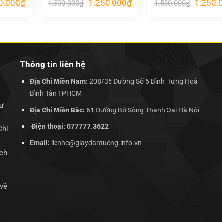
Giá
Giá
Giá
Giá
0.000
₫
1.250.000
₫
1.250.
1.500.000
₫
1.500.000
₫
hiện
gốc
hiện
gốc
tại
là:
tại
là:
.000₫.
là:
1.500.000₫.
là:
1.500.00
1.250.000₫.
1.250.000₫.
Thông tin liên hệ
Địa Chỉ Miền Nam:
208/35 Đường Số 5 Bình Hưng Hoà
Bình Tân TPHCM
hư
Địa Chỉ Miền Bắc:
61 Đường Bở Sông Thanh Oai Hà Nội
Điện thoại: 077777.3622
Chí
Email:
lienhe@giaydantuong.info.vn
ịch
 về