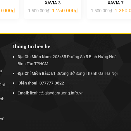
XAVIA 3
XAVIA 7
Giá
Giá
Giá
Giá
0.000
₫
1.250.000
₫
1.250.
1.500.000
₫
1.500.000
₫
hiện
gốc
hiện
gốc
tại
là:
tại
là:
.000₫.
là:
1.500.000₫.
là:
1.500.00
1.250.000₫.
1.250.000₫.
Thông tin liên hệ
Địa Chỉ Miền Nam:
208/35 Đường Số 5 Bình Hưng Hoà
Bình Tân TPHCM
hư
Địa Chỉ Miền Bắc:
61 Đường Bở Sông Thanh Oai Hà Nội
Điện thoại: 077777.3622
Chí
Email:
lienhe@giaydantuong.info.vn
ịch
 về