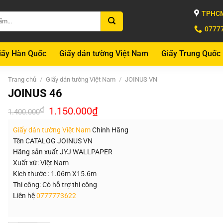
TPHCM
0777
iấy Hàn Quốc
Giấy dán tường Việt Nam
Giấy Trung Quốc
Trang chủ
/
Giấy dán tường Việt Nam
/
JOINUS VN
JOINUS 46
Giá
Giá
₫
1.150.000
₫
1.400.000
gốc
hiện
là:
tại
Giấy dán tường Việt Nam
Chính Hãng
1.400.000₫.
là:
1.150.000₫.
Tên CATALOG JOINUS VN
Hãng sản xuất JYJ WALLPAPER
Xuất xứ: Việt Nam
Kích thước : 1.06m X15.6m
Thi công: Có hỗ trợ thi công
Liên hệ
0777773622