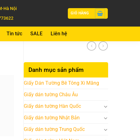
-Hà Nội
GIỎ HÀNG
773622
Tin tức
SALE
Liên hệ
Danh mục sản phẩm
Giấy Dán Tường Bê Tông Xi Măng
Giấy dán tường Châu Âu
Giấy dán tường Hàn Quốc
Giấy dán tường Nhật Bản
Giấy dán tường Trung Quốc