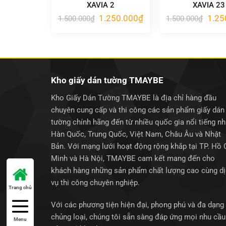
XAVIA 2
XAVIA 23
Giá
Giá
Giá
1.250.000
₫
1.25
1.500.000
₫
1.500.000
₫
gốc
hiện
gốc
là:
tại
là:
1.500.000₫.
là:
1.500
1.250.000₫.
Kho giấy dán tường TMAYBE
Kho Giấy Dán Tường TMAYBE là địa chỉ hàng đầu
chuyên cung cấp và thi công các sản phẩm giấy dán
tường chính hãng đến từ nhiều quốc gia nổi tiếng n
Hàn Quốc, Trung Quốc, Việt Nam, Châu Âu và Nhật
Bản. Với mạng lưới hoạt động rộng khắp tại TP. Hồ 
Minh và Hà Nội, TMAYBE cam kết mang đến cho
khách hàng những sản phẩm chất lượng cao cùng d
vụ thi công chuyên nghiệp.
Trang chủ
Với các phương tiện hiện đại, phong phú và đa dạng
chủng loại, chúng tôi sẵn sàng đáp ứng mọi nhu cầu
Menu