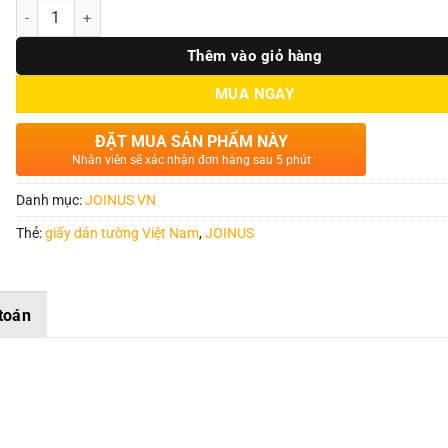
Số lượng
Thêm vào giỏ hàng
MUA NGAY
ĐẶT MUA SẢN PHẨM NÀY
Nhân viên sẽ xác nhận đơn hàng sau 5 phút
Danh mục:
JOINUS VN
Thẻ:
giấy dán tường Việt Nam
,
JOINUS
toán