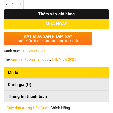
Số lượng
Thêm vào giỏ hàng
MUA NGAY
ĐẶT MUA SẢN PHẨM NÀY
Nhân viên sẽ xác nhận đơn hàng sau 5 phút
Danh mục:
THE VIEW 2025
Thẻ:
giấy dán tường hàn quốc
,
THE VIEW 2025
Mô tả
Đánh giá (0)
Thông tin thanh toán
Giấy dán tường Hàn Quốc
Chính Hãng