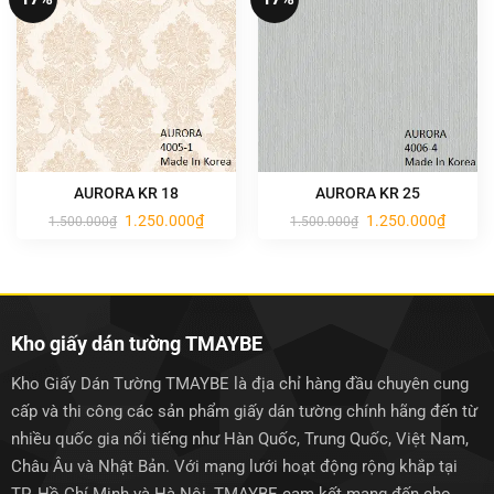
AURORA KR 18
AURORA KR 25
Giá
Giá
Giá
Giá
1.250.000
₫
1.250.000
₫
1.500.000
₫
1.500.000
₫
gốc
hiện
gốc
hiện
là:
tại
là:
tại
1.500.000₫.
là:
1.500.000₫.
là:
1.250.000₫.
1.250.0
Kho giấy dán tường TMAYBE
Kho Giấy Dán Tường TMAYBE là địa chỉ hàng đầu chuyên cung
cấp và thi công các sản phẩm giấy dán tường chính hãng đến từ
nhiều quốc gia nổi tiếng như Hàn Quốc, Trung Quốc, Việt Nam,
Châu Âu và Nhật Bản. Với mạng lưới hoạt động rộng khắp tại