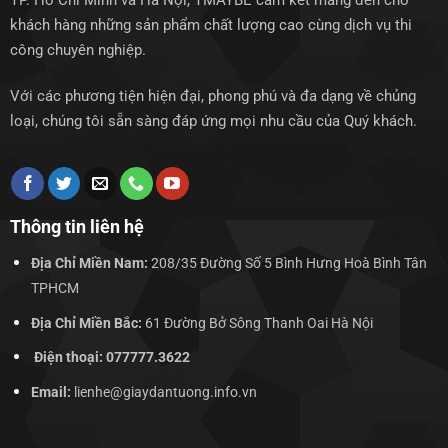
TP. Hồ Chí Minh và Hà Nội, TMAYBE cam kết mang đến cho
khách hàng những sản phẩm chất lượng cao cùng dịch vụ thi
công chuyên nghiệp.
Với các phương tiện hiện đại, phong phú và đa dạng về chủng
loại, chúng tôi sẵn sàng đáp ứng mọi nhu cầu của Quý khách.
Thông tin liên hệ
Địa Chỉ Miền Nam:
208/35 Đường Số 5 Bình Hưng Hoà Bình Tân
TPHCM
Địa Chỉ Miền Bắc:
61 Đường Bở Sông Thanh Oai Hà Nội
Điện thoại: 077777.3622
Email:
lienhe@giaydantuong.info.vn