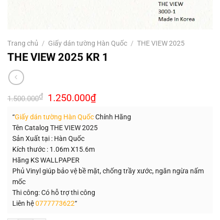
Trang chủ
/
Giấy dán tường Hàn Quốc
/
THE VIEW 2025
THE VIEW 2025 KR 1
Giá
Giá
₫
1.250.000
₫
1.500.000
gốc
hiện
là:
tại
“
Giấy dán tường Hàn Quốc
Chính Hãng
1.500.000₫.
là:
1.250.000₫.
Tên Catalog THE VIEW 2025
Sản Xuất tại : Hàn Quốc
Kích thước : 1.06m X15.6m
Hãng KS WALLPAPER
Phủ Vinyl giúp bảo vệ bề mặt, chống trầy xước, ngăn ngừa nấm
mốc
Thi công: Có hỗ trợ thi công
Liên hệ
0777773622
“