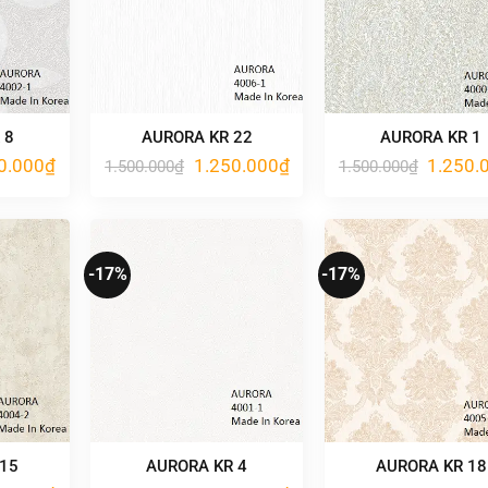
 8
AURORA KR 22
AURORA KR 1
Giá
Giá
Giá
Giá
0.000
₫
1.250.000
₫
1.250.
1.500.000
₫
1.500.000
₫
hiện
gốc
hiện
gốc
tại
là:
tại
là:
.000₫.
là:
1.500.000₫.
là:
1.500.00
1.250.000₫.
1.250.000₫.
-17%
-17%
 15
AURORA KR 4
AURORA KR 18