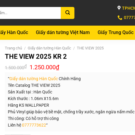
TPHCM
0777
iấy Hàn Quốc
Giấy dán tường Việt Nam
Giấy Trung Quốc
Trang chủ
/
Giấy dán tường Hàn Quốc
/
THE VIEW 2025
THE VIEW 2025 KR 2
Giá
Giá
₫
1.250.000
₫
1.500.000
gốc
hiện
là:
tại
“
Giấy dán tường Hàn Quốc
Chính Hãng
1.500.000₫.
là:
1.250.000₫.
Tên Catalog THE VIEW 2025
Sản Xuất tại : Hàn Quốc
Kích thước : 1.06m X15.6m
Hãng KS WALLPAPER
Phủ Vinyl giúp bảo vệ bề mặt, chống trầy xước, ngăn ngừa nấm mốc
Thi công: Có hỗ trợ thi công
Liên hệ
0777773622
“