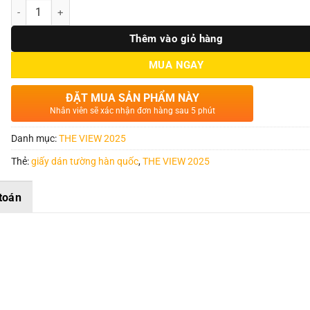
Số lượng
Thêm vào giỏ hàng
MUA NGAY
ĐẶT MUA SẢN PHẨM NÀY
Nhân viên sẽ xác nhận đơn hàng sau 5 phút
Danh mục:
THE VIEW 2025
Thẻ:
giấy dán tường hàn quốc
,
THE VIEW 2025
toán