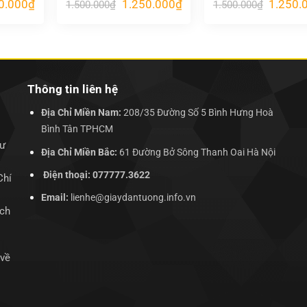
Giá
Giá
Giá
Giá
0.000
₫
1.250.000
₫
1.250.
1.500.000
₫
1.500.000
₫
hiện
gốc
hiện
gốc
tại
là:
tại
là:
.000₫.
là:
1.500.000₫.
là:
1.500.00
1.250.000₫.
1.250.000₫.
Thông tin liên hệ
Địa Chỉ Miền Nam:
208/35 Đường Số 5 Bình Hưng Hoà
Bình Tân TPHCM
hư
Địa Chỉ Miền Bắc:
61 Đường Bở Sông Thanh Oai Hà Nội
Điện thoại: 077777.3622
Chí
Email:
lienhe@giaydantuong.info.vn
ịch
 về