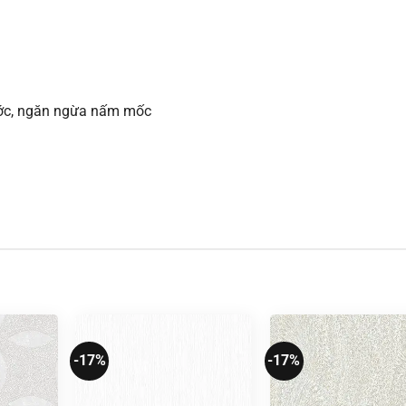
xước, ngăn ngừa nấm mốc
-17%
-17%