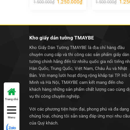
Giá
Giá
Giá
1.250.000
₫
1.25
1.500.000
₫
1.500.000
₫
gốc
hiện
gốc
là:
tại
là:
1.500.000₫.
là:
1.500
1.250.000₫.
Kho giấy dán tường TMAYBE
Kho Giấy Dán Tường TMAYBE là địa chỉ hàng đầu
chuyên cung cấp và thi công các sản phẩm giấy dán
tường chính hãng đến từ nhiều quốc gia nổi tiếng n
Hàn Quốc, Trung Quốc, Việt Nam, Châu Âu và Nhật
Bản. Với mạng lưới hoạt động rộng khắp tại TP. Hồ 
Minh và Hà Nội, TMAYBE cam kết mang đến cho
khách hàng những sản phẩm chất lượng cao cùng d
vụ thi công chuyên nghiệp.
Trang chủ
Với các phương tiện hiện đại, phong phú và đa dạng
chủng loại, chúng tôi sẵn sàng đáp ứng mọi nhu cầu
Menu
của Quý khách.