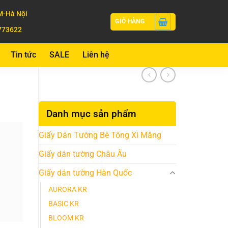
-Hà Nội
GIỎ HÀNG
773622
Tin tức
SALE
Liên hệ
Danh mục sản phẩm
Giấy Dán Tường Bê Tông Xi Măng
Giấy dán tường Châu Âu
Giấy dán tường Hàn Quốc
AURORA KR
BASIC KR
BLOOM KR