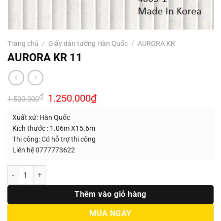
Trang chủ
/
Giấy dán tường Hàn Quốc
/
AURORA KR
AURORA KR 11
Giá
Giá
₫
1.250.000
₫
1.500.000
gốc
hiện
là:
tại
Xuất xứ: Hàn Quốc
1.500.000₫.
là:
1.250.000₫.
Kích thước : 1.06m X15.6m
Thi công: Có hỗ trợ thi công
Liên hệ 0777773622
Số lượng
Thêm vào giỏ hàng
MUA NGAY