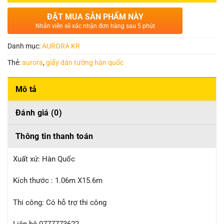
ĐẶT MUA SẢN PHẨM NÀY
Nhân viên sẽ xác nhận đơn hàng sau 5 phút
Danh mục:
AURORA KR
Thẻ:
aurora
,
giấy dán tường hàn quốc
Mô tả
Đánh giá (0)
Thông tin thanh toán
Xuất xứ: Hàn Quốc
Kích thước : 1.06m X15.6m
Thi công: Có hỗ trợ thi công