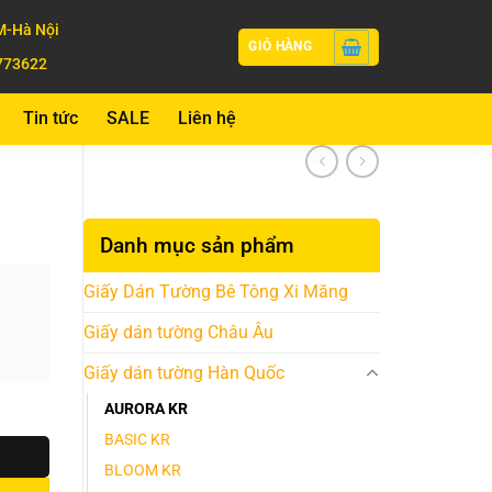
-Hà Nội
GIỎ HÀNG
773622
Tin tức
SALE
Liên hệ
Danh mục sản phẩm
Giấy Dán Tường Bê Tông Xi Măng
Giấy dán tường Châu Âu
Giấy dán tường Hàn Quốc
AURORA KR
BASIC KR
BLOOM KR