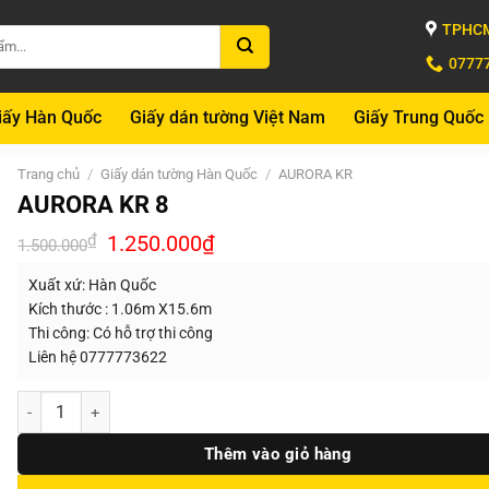
TPHCM
0777
iấy Hàn Quốc
Giấy dán tường Việt Nam
Giấy Trung Quốc
Trang chủ
/
Giấy dán tường Hàn Quốc
/
AURORA KR
AURORA KR 8
Giá
Giá
₫
1.250.000
₫
1.500.000
gốc
hiện
là:
tại
Xuất xứ: Hàn Quốc
1.500.000₫.
là:
1.250.000₫.
Kích thước : 1.06m X15.6m
Thi công: Có hỗ trợ thi công
Liên hệ 0777773622
Số lượng
Thêm vào giỏ hàng