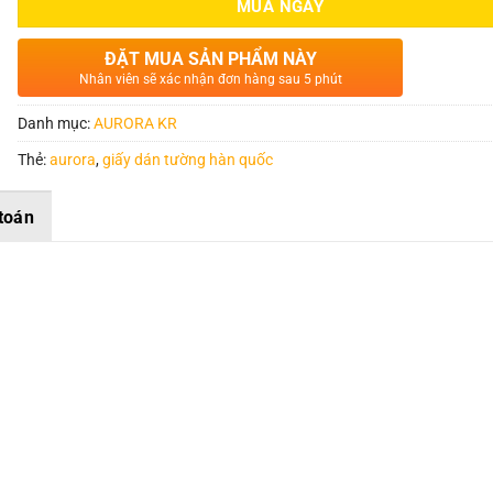
MUA NGAY
ĐẶT MUA SẢN PHẨM NÀY
Nhân viên sẽ xác nhận đơn hàng sau 5 phút
Danh mục:
AURORA KR
Thẻ:
aurora
,
giấy dán tường hàn quốc
toán