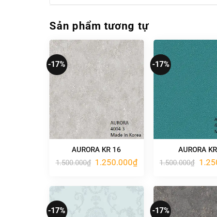
Sản phẩm tương tự
-17%
-17%
AURORA KR 16
AURORA KR
Giá
Giá
Giá
1.250.000
₫
1.25
1.500.000
₫
1.500.000
₫
gốc
hiện
gốc
là:
tại
là:
1.500.000₫.
là:
1.500
1.250.000₫.
-17%
-17%