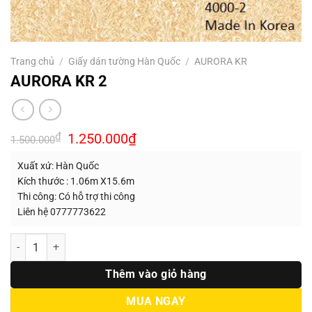
Trang chủ
/
Giấy dán tường Hàn Quốc
/
AURORA KR
AURORA KR 2
Giá
Giá
₫
1.250.000
₫
1.500.000
gốc
hiện
là:
tại
Xuất xứ: Hàn Quốc
1.500.000₫.
là:
1.250.000₫.
Kích thước : 1.06m X15.6m
Thi công: Có hỗ trợ thi công
Liên hệ 0777773622
Số lượng
Thêm vào giỏ hàng
MUA NGAY