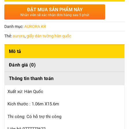
ĐẶT MUA SẢN PHẨM NÀY
Nhân viên sẽ xác nhận đơn hàng sau 5 phút
Danh mục:
AURORA KR
Thẻ:
aurora
,
giấy dán tường hàn quốc
Mô tả
Đánh giá (0)
Thông tin thanh toán
Xuất xứ: Hàn Quốc
Kích thước : 1.06m X15.6m
Thi công: Có hỗ trợ thi công