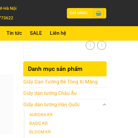
-Hà Nội
GIỎ HÀNG
773622
Tin tức
SALE
Liên hệ
Danh mục sản phẩm
Giấy Dán Tường Bê Tông Xi Măng
Giấy dán tường Châu Âu
Giấy dán tường Hàn Quốc
AURORA KR
BASIC KR
BLOOM KR