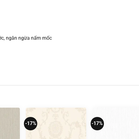
xước, ngăn ngừa nấm mốc
-17%
-17%