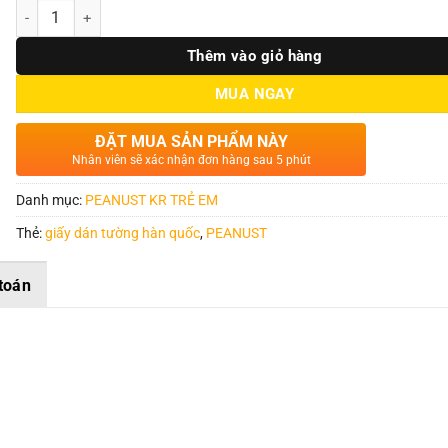
Số lượng
Thêm vào giỏ hàng
MUA NGAY
ĐẶT MUA SẢN PHẨM NÀY
Nhân viên sẽ xác nhận đơn hàng sau 5 phút
Danh mục:
PEANUST KR TRẺ EM
Thẻ:
giấy dán tường hàn quốc
,
PEANUST
toán