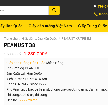
TPHCM
0777
iấy Hàn Quốc
Giấy dán tường Việt Nam
Giấy Trung Quốc
Trang chủ
/
Giấy dán tường Hàn Quốc
/
PEANUST KR TRẺ EM
PEANUST 38
Giá
Giá
₫
1.250.000
₫
1.500.000
gốc
hiện
là:
tại
Giấy dán tường Hàn Quốc
Chính Hãng
1.500.000₫.
là:
1.250.000₫.
Tên Catalog PEANUST
Sản Xuất tại : Hàn Quốc
Kích thước : 1.06m X15.6m
Hãng GAENARI since 1977
Phủ Vinyl giúp bảo vệ bề mặt, chống trầy xước, ngăn ngừa nấm mốc
Thi công: Có hỗ trợ thi công
Liên hệ
0777773622