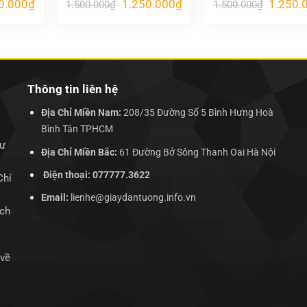
Giá
Giá
Giá
Giá
0.000
₫
1.250.000
₫
1.250.
1.500.000
₫
1.500.000
₫
hiện
gốc
hiện
gốc
tại
là:
tại
là:
.000₫.
là:
1.500.000₫.
là:
1.500.00
1.250.000₫.
1.250.000₫.
Thông tin liên hệ
Địa Chỉ Miền Nam:
208/35 Đường Số 5 Bình Hưng Hoà
Bình Tân TPHCM
hư
Địa Chỉ Miền Bắc:
61 Đường Bở Sông Thanh Oai Hà Nội
Điện thoại: 077777.3622
Chí
Email:
lienhe@giaydantuong.info.vn
ịch
 về