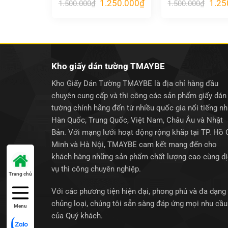
Giá
Giá
Giá
1.250.000
₫
1.25
1.500.000
₫
1.500.000
₫
gốc
hiện
gốc
là:
tại
là:
1.500.000₫.
là:
1.500
1.250.000₫.
Kho giấy dán tường TMAYBE
Kho Giấy Dán Tường TMAYBE là địa chỉ hàng đầu
chuyên cung cấp và thi công các sản phẩm giấy dán
tường chính hãng đến từ nhiều quốc gia nổi tiếng n
Hàn Quốc, Trung Quốc, Việt Nam, Châu Âu và Nhật
Bản. Với mạng lưới hoạt động rộng khắp tại TP. Hồ 
Minh và Hà Nội, TMAYBE cam kết mang đến cho
khách hàng những sản phẩm chất lượng cao cùng d
vụ thi công chuyên nghiệp.
Trang chủ
Với các phương tiện hiện đại, phong phú và đa dạng
chủng loại, chúng tôi sẵn sàng đáp ứng mọi nhu cầu
Menu
của Quý khách.