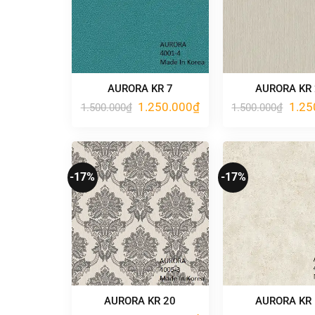
AURORA KR 7
AURORA KR
Giá
Giá
Giá
1.250.000
₫
1.25
1.500.000
₫
1.500.000
₫
gốc
hiện
gốc
là:
tại
là:
1.500.000₫.
là:
1.500
1.250.000₫.
-17%
-17%
AURORA KR 20
AURORA KR