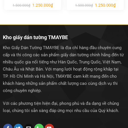
Giá
Giá
Giá
Giá
1.250.000
₫
1.250.000
₫
1.500.000
₫
1.500.000
₫
gốc
hiện
gốc
hiện
là:
tại
là:
tại
1.500.000₫.
là:
1.500.000₫.
là:
1.250.000₫.
1.250.0
Kho giấy dán tường TMAYBE
Kho Giấy Dán Tường TMAYBE là địa chỉ hàng đầu chuyên cung
cấp và thi công các sản phẩm giấy dán tường chính hãng đến từ
nhiều quốc gia nổi tiếng như Hàn Quốc, Trung Quốc, Việt Nam,
Châu Âu và Nhật Bản. Với mạng lưới hoạt động rộng khắp tại
TP. Hồ Chí Minh và Hà Nội, TMAYBE cam kết mang đến cho
khách hàng những sản phẩm chất lượng cao cùng dịch vụ thi
công chuyên nghiệp.
Với các phương tiện hiện đại, phong phú và đa dạng về chủng
loại, chúng tôi sẵn sàng đáp ứng mọi nhu cầu của Quý khách.