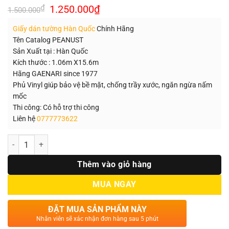
Giá
Giá
₫
1.250.000
₫
1.500.000
gốc
hiện
là:
tại
Giấy dán tường Hàn Quốc
Chính Hãng
1.500.000₫.
là:
1.250.000₫.
Tên Catalog PEANUST
Sản Xuất tại : Hàn Quốc
Kích thước : 1.06m X15.6m
Hãng GAENARI since 1977
Phủ Vinyl giúp bảo vệ bề mặt, chống trầy xước, ngăn ngừa nấm
mốc
Thi công: Có hỗ trợ thi công
Liên hệ
0777773622
Số lượng
Thêm vào giỏ hàng
MUA NGAY
ĐẶT MUA SẢN PHẨM NÀY
Nhân viên sẽ xác nhận đơn hàng sau 5 phút