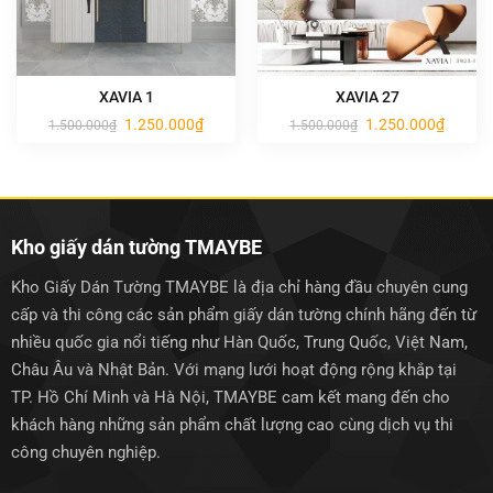
XAVIA 1
XAVIA 27
Giá
Giá
Giá
Giá
1.250.000
₫
1.250.000
₫
1.500.000
₫
1.500.000
₫
gốc
hiện
gốc
hiện
là:
tại
là:
tại
1.500.000₫.
là:
1.500.000₫.
là:
1.250.000₫.
1.250.0
Kho giấy dán tường TMAYBE
Kho Giấy Dán Tường TMAYBE là địa chỉ hàng đầu chuyên cung
cấp và thi công các sản phẩm giấy dán tường chính hãng đến từ
nhiều quốc gia nổi tiếng như Hàn Quốc, Trung Quốc, Việt Nam,
Châu Âu và Nhật Bản. Với mạng lưới hoạt động rộng khắp tại
TP. Hồ Chí Minh và Hà Nội, TMAYBE cam kết mang đến cho
khách hàng những sản phẩm chất lượng cao cùng dịch vụ thi
công chuyên nghiệp.