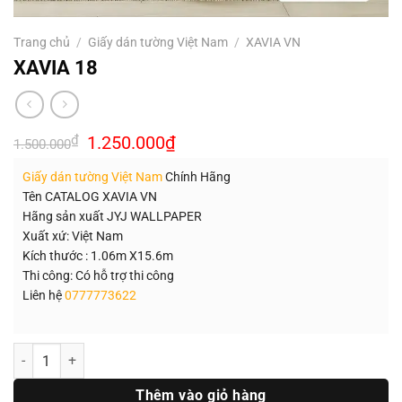
Trang chủ
/
Giấy dán tường Việt Nam
/
XAVIA VN
XAVIA 18
Giá
Giá
₫
1.250.000
₫
1.500.000
gốc
hiện
là:
tại
Giấy dán tường Việt Nam
Chính Hãng
1.500.000₫.
là:
1.250.000₫.
Tên CATALOG XAVIA VN
Hãng sản xuất JYJ WALLPAPER
Xuất xứ: Việt Nam
Kích thước : 1.06m X15.6m
Thi công: Có hỗ trợ thi công
Liên hệ
0777773622
Số lượng
Thêm vào giỏ hàng