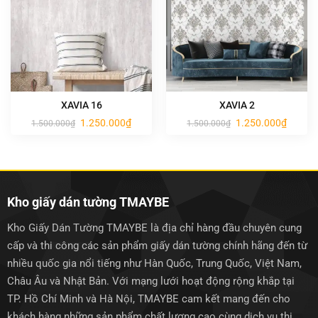
XAVIA 16
XAVIA 2
Giá
Giá
Giá
Giá
1.250.000
₫
1.250.000
₫
1.500.000
₫
1.500.000
₫
gốc
hiện
gốc
hiện
là:
tại
là:
tại
1.500.000₫.
là:
1.500.000₫.
là:
1.250.000₫.
1.250.0
Kho giấy dán tường TMAYBE
Kho Giấy Dán Tường TMAYBE là địa chỉ hàng đầu chuyên cung
cấp và thi công các sản phẩm giấy dán tường chính hãng đến từ
nhiều quốc gia nổi tiếng như Hàn Quốc, Trung Quốc, Việt Nam,
Châu Âu và Nhật Bản. Với mạng lưới hoạt động rộng khắp tại
TP. Hồ Chí Minh và Hà Nội, TMAYBE cam kết mang đến cho
khách hàng những sản phẩm chất lượng cao cùng dịch vụ thi