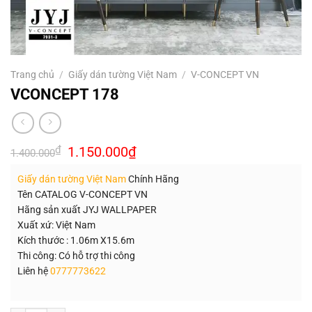
Trang chủ
/
Giấy dán tường Việt Nam
/
V-CONCEPT VN
VCONCEPT 178
Giá
Giá
₫
1.150.000
₫
1.400.000
gốc
hiện
là:
tại
Giấy dán tường Việt Nam
Chính Hãng
1.400.000₫.
là:
1.150.000₫.
Tên CATALOG V-CONCEPT VN
Hãng sản xuất JYJ WALLPAPER
Xuất xứ: Việt Nam
Kích thước : 1.06m X15.6m
Thi công: Có hỗ trợ thi công
Liên hệ
0777773622