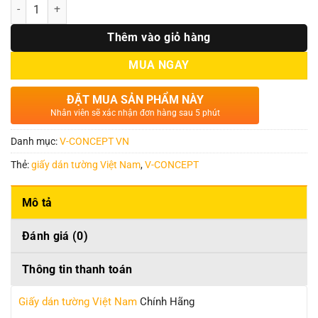
Số lượng
Thêm vào giỏ hàng
MUA NGAY
ĐẶT MUA SẢN PHẨM NÀY
Nhân viên sẽ xác nhận đơn hàng sau 5 phút
Danh mục:
V-CONCEPT VN
Thẻ:
giấy dán tường Việt Nam
,
V-CONCEPT
Mô tả
Đánh giá (0)
Thông tin thanh toán
Giấy dán tường Việt Nam
Chính Hãng