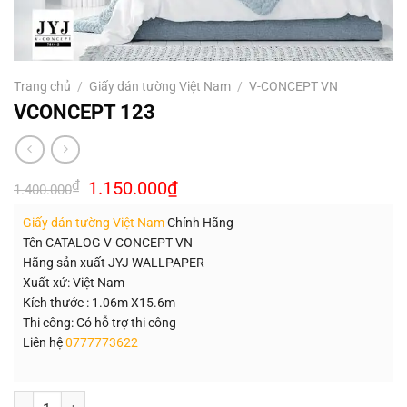
Trang chủ
/
Giấy dán tường Việt Nam
/
V-CONCEPT VN
VCONCEPT 123
Giá
Giá
₫
1.150.000
₫
1.400.000
gốc
hiện
là:
tại
Giấy dán tường Việt Nam
Chính Hãng
1.400.000₫.
là:
1.150.000₫.
Tên CATALOG V-CONCEPT VN
Hãng sản xuất JYJ WALLPAPER
Xuất xứ: Việt Nam
Kích thước : 1.06m X15.6m
Thi công: Có hỗ trợ thi công
Liên hệ
0777773622
Số lượng