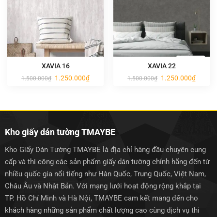
XAVIA 16
XAVIA 22
Giá
Giá
Giá
Giá
1.250.000
₫
1.250.000
₫
1.500.000
₫
1.500.000
₫
gốc
hiện
gốc
hiện
là:
tại
là:
tại
1.500.000₫.
là:
1.500.000₫.
là:
1.250.000₫.
1.250.0
Kho giấy dán tường TMAYBE
Kho Giấy Dán Tường TMAYBE là địa chỉ hàng đầu chuyên cung
cấp và thi công các sản phẩm giấy dán tường chính hãng đến từ
nhiều quốc gia nổi tiếng như Hàn Quốc, Trung Quốc, Việt Nam,
Châu Âu và Nhật Bản. Với mạng lưới hoạt động rộng khắp tại
TP. Hồ Chí Minh và Hà Nội, TMAYBE cam kết mang đến cho
khách hàng những sản phẩm chất lượng cao cùng dịch vụ thi