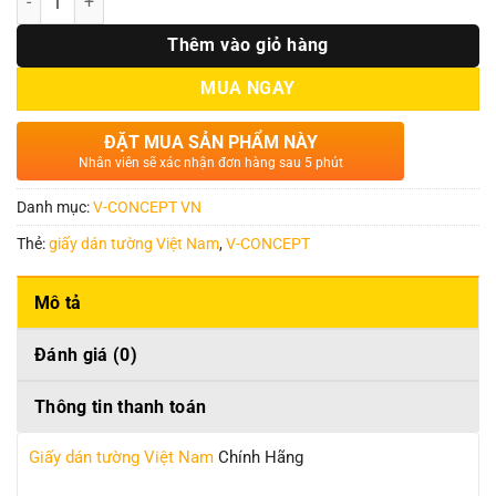
Thêm vào giỏ hàng
MUA NGAY
ĐẶT MUA SẢN PHẨM NÀY
Nhân viên sẽ xác nhận đơn hàng sau 5 phút
Danh mục:
V-CONCEPT VN
Thẻ:
giấy dán tường Việt Nam
,
V-CONCEPT
Mô tả
Đánh giá (0)
Thông tin thanh toán
Giấy dán tường Việt Nam
Chính Hãng