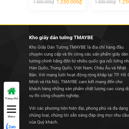
Giá
Giá
Giá
1.250.000
₫
1.25
1.500.000
₫
1.500.000
₫
gốc
hiện
gốc
là:
tại
là:
1.500.000₫.
là:
1.500
1.250.000₫.
Kho giấy dán tường TMAYBE
Kho Giấy Dán Tường TMAYBE là địa chỉ hàng đầu
chuyên cung cấp và thi công các sản phẩm giấy dán
tường chính hãng đến từ nhiều quốc gia nổi tiếng n
Hàn Quốc, Trung Quốc, Việt Nam, Châu Âu và Nhật
Bản. Với mạng lưới hoạt động rộng khắp tại TP. Hồ 
Minh và Hà Nội, TMAYBE cam kết mang đến cho
khách hàng những sản phẩm chất lượng cao cùng d
vụ thi công chuyên nghiệp.
Trang chủ
Với các phương tiện hiện đại, phong phú và đa dạng
chủng loại, chúng tôi sẵn sàng đáp ứng mọi nhu cầu
Menu
của Quý khách.