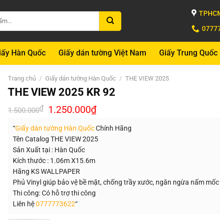
TPHCM
0777
iấy Hàn Quốc
Giấy dán tường Việt Nam
Giấy Trung Quốc
Trang chủ
/
Giấy dán tường Hàn Quốc
/
THE VIEW 2025
THE VIEW 2025 KR 92
Giá
Giá
₫
1.250.000
₫
1.500.000
gốc
hiện
là:
tại
“
Giấy dán tường Hàn Quốc
Chính Hãng
1.500.000₫.
là:
1.250.000₫.
Tên Catalog THE VIEW 2025
Sản Xuất tại : Hàn Quốc
Kích thước : 1.06m X15.6m
Hãng KS WALLPAPER
Phủ Vinyl giúp bảo vệ bề mặt, chống trầy xước, ngăn ngừa nấm mốc
Thi công: Có hỗ trợ thi công
Liên hệ
0777773622
“