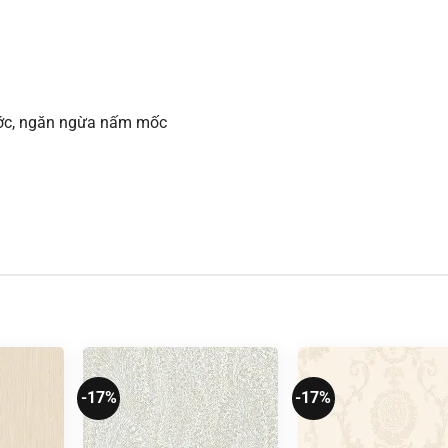
xước, ngăn ngừa nấm mốc
-17%
-17%