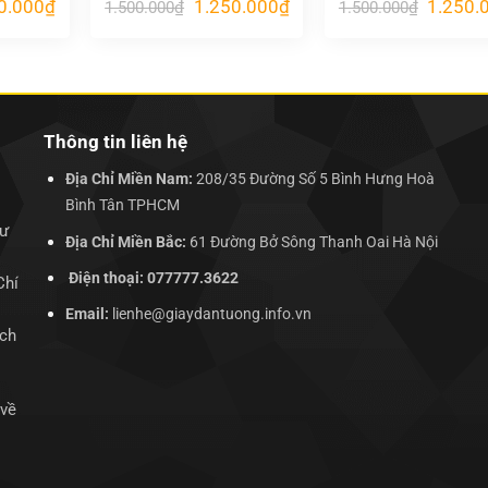
Giá
Giá
Giá
Giá
0.000
₫
1.250.000
₫
1.250.
1.500.000
₫
1.500.000
₫
hiện
gốc
hiện
gốc
tại
là:
tại
là:
.000₫.
là:
1.500.000₫.
là:
1.500.00
1.250.000₫.
1.250.000₫.
Thông tin liên hệ
Địa Chỉ Miền Nam:
208/35 Đường Số 5 Bình Hưng Hoà
Bình Tân TPHCM
hư
Địa Chỉ Miền Bắc:
61 Đường Bở Sông Thanh Oai Hà Nội
Điện thoại: 077777.3622
Chí
Email:
lienhe@giaydantuong.info.vn
ịch
 về