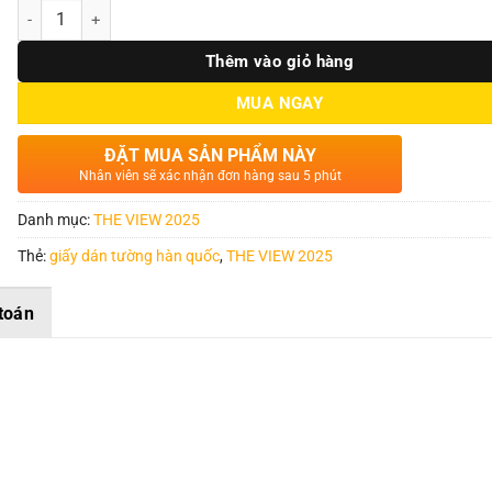
Số lượng
Thêm vào giỏ hàng
MUA NGAY
ĐẶT MUA SẢN PHẨM NÀY
Nhân viên sẽ xác nhận đơn hàng sau 5 phút
Danh mục:
THE VIEW 2025
Thẻ:
giấy dán tường hàn quốc
,
THE VIEW 2025
toán