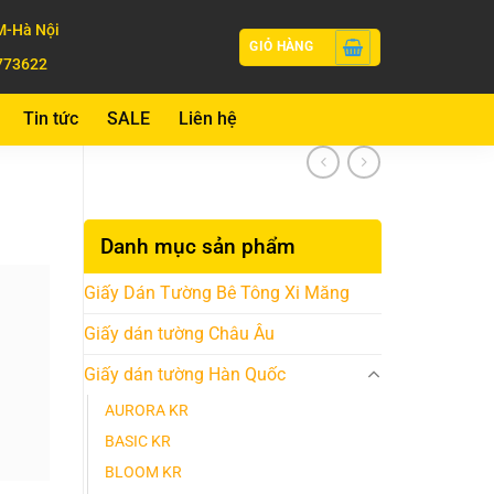
-Hà Nội
GIỎ HÀNG
773622
Tin tức
SALE
Liên hệ
Danh mục sản phẩm
Giấy Dán Tường Bê Tông Xi Măng
Giấy dán tường Châu Âu
Giấy dán tường Hàn Quốc
AURORA KR
BASIC KR
BLOOM KR