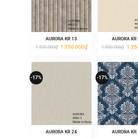
AURORA KR 13
AURORA KR
Giá
Giá
Giá
1.250.000
₫
1.25
1.500.000
₫
1.500.000
₫
gốc
hiện
gốc
là:
tại
là:
1.500.000₫.
là:
1.500
1.250.000₫.
-17%
-17%
AURORA KR 24
AURORA KR