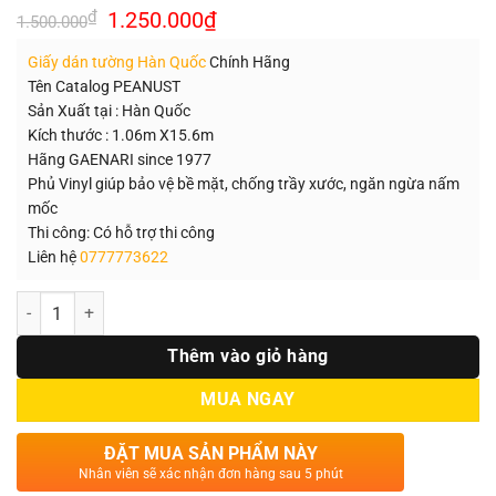
Giá
Giá
₫
1.250.000
₫
1.500.000
gốc
hiện
là:
tại
Giấy dán tường Hàn Quốc
Chính Hãng
1.500.000₫.
là:
1.250.000₫.
Tên Catalog PEANUST
Sản Xuất tại : Hàn Quốc
Kích thước : 1.06m X15.6m
Hãng GAENARI since 1977
Phủ Vinyl giúp bảo vệ bề mặt, chống trầy xước, ngăn ngừa nấm
mốc
Thi công: Có hỗ trợ thi công
Liên hệ
0777773622
Số lượng
Thêm vào giỏ hàng
MUA NGAY
ĐẶT MUA SẢN PHẨM NÀY
Nhân viên sẽ xác nhận đơn hàng sau 5 phút