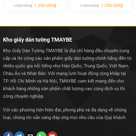
Giá
Giá
Giá
Giá
1.250.000
₫
1.250.000
₫
1.500.000
₫
1.500.000
₫
gốc
hiện
gốc
hiện
là:
tại
là:
tại
1.500.000₫.
là:
1.500.000₫.
là:
1.250.000₫.
1.250.0
Kho giấy dán tường TMAYBE
Kho Giấy Dán Tường TMAYBE là địa chỉ hàng đầu chuyên cung
cấp và thi công các sản phẩm giấy dán tường chính hãng đến từ
nhiều quốc gia nổi tiếng như Hàn Quốc, Trung Quốc, Việt Nam,
Châu Âu và Nhật Bản. Với mạng lưới hoạt động rộng khắp tại
TP. Hồ Chí Minh và Hà Nội, TMAYBE cam kết mang đến cho
khách hàng những sản phẩm chất lượng cao cùng dịch vụ thi
công chuyên nghiệp.
Với các phương tiện hiện đại, phong phú và đa dạng về chủng
loại, chúng tôi sẵn sàng đáp ứng mọi nhu cầu của Quý khách.