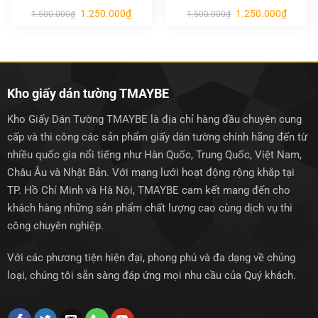
Giá
Giá
Giá
Giá
1.250.000
₫
1.250.000
₫
1.500.000
₫
1.500.000
₫
gốc
hiện
gốc
hiện
là:
tại
là:
tại
1.500.000₫.
là:
1.500.000₫.
là:
1.250.000₫.
1.250.0
Kho giấy dán tường TMAYBE
Kho Giấy Dán Tường TMAYBE là địa chỉ hàng đầu chuyên cung
cấp và thi công các sản phẩm giấy dán tường chính hãng đến từ
nhiều quốc gia nổi tiếng như Hàn Quốc, Trung Quốc, Việt Nam,
Châu Âu và Nhật Bản. Với mạng lưới hoạt động rộng khắp tại
TP. Hồ Chí Minh và Hà Nội, TMAYBE cam kết mang đến cho
khách hàng những sản phẩm chất lượng cao cùng dịch vụ thi
công chuyên nghiệp.
Với các phương tiện hiện đại, phong phú và đa dạng về chủng
loại, chúng tôi sẵn sàng đáp ứng mọi nhu cầu của Quý khách.