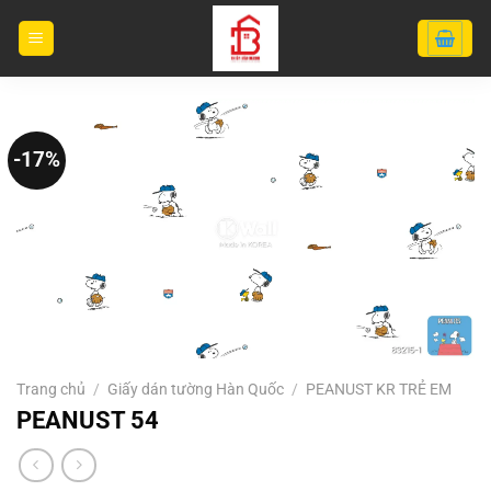
Bỏ
qua
nội
dung
-17%
Trang chủ
/
Giấy dán tường Hàn Quốc
/
PEANUST KR TRẺ EM
PEANUST 54