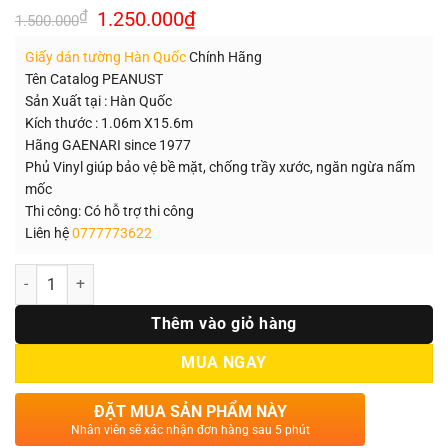
Giá
Giá
₫
1.250.000
₫
1.500.000
gốc
hiện
là:
tại
Giấy dán tường Hàn Quốc
Chính Hãng
1.500.000₫.
là:
1.250.000₫.
Tên Catalog PEANUST
Sản Xuất tại : Hàn Quốc
Kích thước : 1.06m X15.6m
Hãng GAENARI since 1977
Phủ Vinyl giúp bảo vệ bề mặt, chống trầy xước, ngăn ngừa nấm
mốc
Thi công: Có hỗ trợ thi công
Liên hệ
0777773622
Số lượng
Thêm vào giỏ hàng
MUA NGAY
ĐẶT MUA SẢN PHẨM NÀY
Nhân viên sẽ xác nhận đơn hàng sau 5 phút