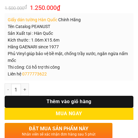
Giá
Giá
₫
1.250.000
₫
1.500.000
gốc
hiện
là:
tại
Giấy dán tường Hàn Quốc
Chính Hãng
1.500.000₫.
là:
1.250.000₫.
Tên Catalog PEANUST
Sản Xuất tại : Hàn Quốc
Kích thước : 1.06m X15.6m
Hãng GAENARI since 1977
Phủ Vinyl giúp bảo vệ bề mặt, chống trầy xước, ngăn ngừa nấm
mốc
Thi công: Có hỗ trợ thi công
Liên hệ
0777773622
Số lượng
Thêm vào giỏ hàng
MUA NGAY
ĐẶT MUA SẢN PHẨM NÀY
Nhân viên sẽ xác nhận đơn hàng sau 5 phút