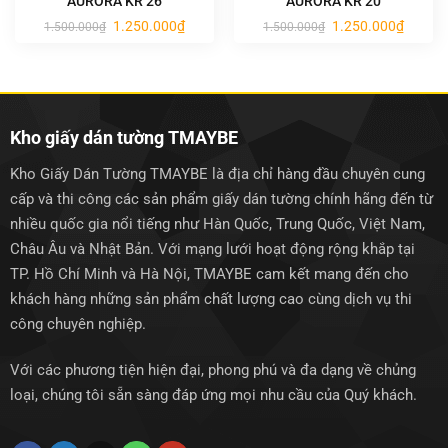
AURORA KR 26
AURORA KR 20
Giá
Giá
Giá
Giá
1.250.000
₫
1.250.000
₫
1.500.000
₫
1.500.000
₫
gốc
hiện
gốc
hiện
là:
tại
là:
tại
1.500.000₫.
là:
1.500.000₫.
là:
1.250.000₫.
1.250.0
Kho giấy dán tường TMAYBE
Kho Giấy Dán Tường TMAYBE là địa chỉ hàng đầu chuyên cung
cấp và thi công các sản phẩm giấy dán tường chính hãng đến từ
nhiều quốc gia nổi tiếng như Hàn Quốc, Trung Quốc, Việt Nam,
Châu Âu và Nhật Bản. Với mạng lưới hoạt động rộng khắp tại
TP. Hồ Chí Minh và Hà Nội, TMAYBE cam kết mang đến cho
khách hàng những sản phẩm chất lượng cao cùng dịch vụ thi
công chuyên nghiệp.
Với các phương tiện hiện đại, phong phú và đa dạng về chủng
loại, chúng tôi sẵn sàng đáp ứng mọi nhu cầu của Quý khách.