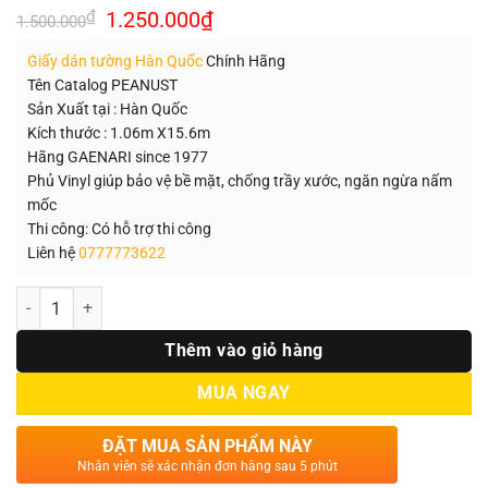
Giá
Giá
₫
1.250.000
₫
1.500.000
gốc
hiện
là:
tại
Giấy dán tường Hàn Quốc
Chính Hãng
1.500.000₫.
là:
1.250.000₫.
Tên Catalog PEANUST
Sản Xuất tại : Hàn Quốc
Kích thước : 1.06m X15.6m
Hãng GAENARI since 1977
Phủ Vinyl giúp bảo vệ bề mặt, chống trầy xước, ngăn ngừa nấm
mốc
Thi công: Có hỗ trợ thi công
Liên hệ
0777773622
Số lượng
Thêm vào giỏ hàng
MUA NGAY
ĐẶT MUA SẢN PHẨM NÀY
Nhân viên sẽ xác nhận đơn hàng sau 5 phút