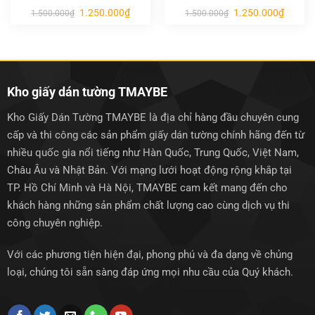
Giá
Giá
Giá
Giá
1.250.000
₫
1.250.000
₫
1.500.000
₫
1.500.000
₫
gốc
hiện
gốc
hiện
là:
tại
là:
tại
1.500.000₫.
là:
1.500.000₫.
là:
1.250.000₫.
1.250.0
Kho giấy dán tường TMAYBE
Kho Giấy Dán Tường TMAYBE là địa chỉ hàng đầu chuyên cung
cấp và thi công các sản phẩm giấy dán tường chính hãng đến từ
nhiều quốc gia nổi tiếng như Hàn Quốc, Trung Quốc, Việt Nam,
Châu Âu và Nhật Bản. Với mạng lưới hoạt động rộng khắp tại
TP. Hồ Chí Minh và Hà Nội, TMAYBE cam kết mang đến cho
khách hàng những sản phẩm chất lượng cao cùng dịch vụ thi
công chuyên nghiệp.
Với các phương tiện hiện đại, phong phú và đa dạng về chủng
loại, chúng tôi sẵn sàng đáp ứng mọi nhu cầu của Quý khách.