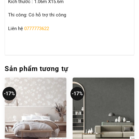
Kích thước : 1.06m X15.6m
Thi công: Có hỗ trợ thi công
Liên hệ
0777773622
Sản phẩm tương tự
-17%
-17%