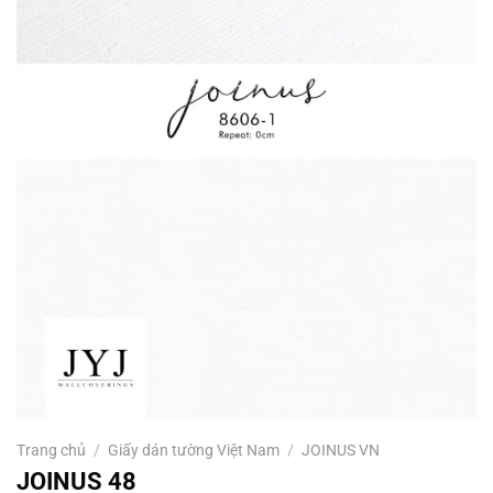
Trang chủ
/
Giấy dán tường Việt Nam
/
JOINUS VN
JOINUS 48