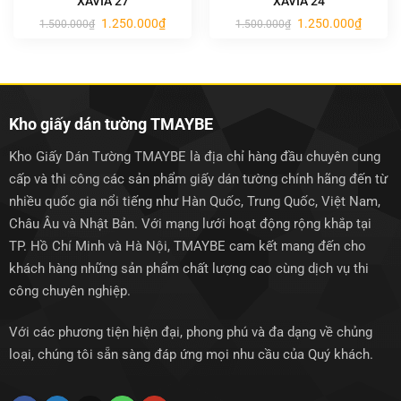
XAVIA 27
XAVIA 24
Giá
Giá
Giá
Giá
1.250.000
₫
1.250.000
₫
1.500.000
₫
1.500.000
₫
gốc
hiện
gốc
hiện
là:
tại
là:
tại
1.500.000₫.
là:
1.500.000₫.
là:
1.250.000₫.
1.250.0
Kho giấy dán tường TMAYBE
Kho Giấy Dán Tường TMAYBE là địa chỉ hàng đầu chuyên cung
cấp và thi công các sản phẩm giấy dán tường chính hãng đến từ
nhiều quốc gia nổi tiếng như Hàn Quốc, Trung Quốc, Việt Nam,
Châu Âu và Nhật Bản. Với mạng lưới hoạt động rộng khắp tại
TP. Hồ Chí Minh và Hà Nội, TMAYBE cam kết mang đến cho
khách hàng những sản phẩm chất lượng cao cùng dịch vụ thi
công chuyên nghiệp.
Với các phương tiện hiện đại, phong phú và đa dạng về chủng
loại, chúng tôi sẵn sàng đáp ứng mọi nhu cầu của Quý khách.