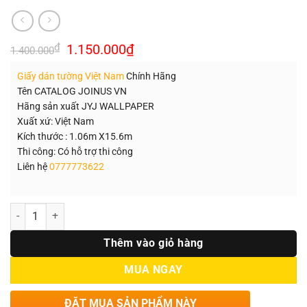
Giá
Giá
₫
1.150.000
₫
1.400.000
gốc
hiện
là:
tại
Giấy dán tường Việt Nam
Chính Hãng
1.400.000₫.
là:
1.150.000₫.
Tên CATALOG JOINUS VN
Hãng sản xuất JYJ WALLPAPER
Xuất xứ: Việt Nam
Kích thước : 1.06m X15.6m
Thi công: Có hỗ trợ thi công
Liên hệ
0777773622
Số lượng
Thêm vào giỏ hàng
MUA NGAY
ĐẶT MUA SẢN PHẨM NÀY