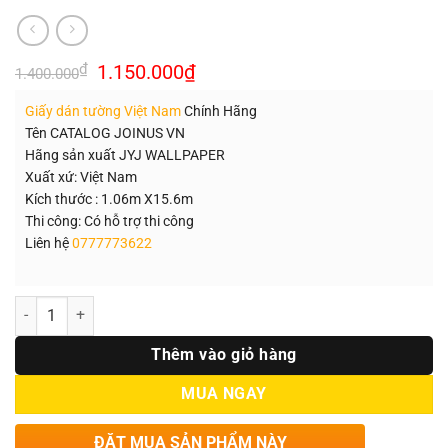
Giá
Giá
₫
1.150.000
₫
1.400.000
gốc
hiện
là:
tại
Giấy dán tường Việt Nam
Chính Hãng
1.400.000₫.
là:
1.150.000₫.
Tên CATALOG JOINUS VN
Hãng sản xuất JYJ WALLPAPER
Xuất xứ: Việt Nam
Kích thước : 1.06m X15.6m
Thi công: Có hỗ trợ thi công
Liên hệ
0777773622
Số lượng
Thêm vào giỏ hàng
MUA NGAY
ĐẶT MUA SẢN PHẨM NÀY