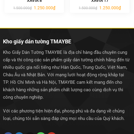
XAVIA 8
XAVIA 17
Giá
Giá
Giá
Giá
1.250.000
₫
1.250.000
₫
1.500.000
₫
1.500.000
₫
gốc
hiện
gốc
hiện
là:
tại
là:
tại
1.500.000₫.
là:
1.500.000₫.
là:
1.250.000₫.
1.250.0
Kho giấy dán tường TMAYBE
Kho Giấy Dán Tường TMAYBE là địa chỉ hàng đầu chuyên cung
cấp và thi công các sản phẩm giấy dán tường chính hãng đến từ
nhiều quốc gia nổi tiếng như Hàn Quốc, Trung Quốc, Việt Nam,
Châu Âu và Nhật Bản. Với mạng lưới hoạt động rộng khắp tại
TP. Hồ Chí Minh và Hà Nội, TMAYBE cam kết mang đến cho
khách hàng những sản phẩm chất lượng cao cùng dịch vụ thi
công chuyên nghiệp.
Với các phương tiện hiện đại, phong phú và đa dạng về chủng
loại, chúng tôi sẵn sàng đáp ứng mọi nhu cầu của Quý khách.