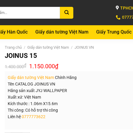
TPHCM
0777
iấy Hàn Quốc
Giấy dán tường Việt Nam
Giấy Trung Quốc
Trang chủ
/
Giấy dán tường Việt Nam
/
JOINUS VN
JOINUS 15
Giá
Giá
₫
1.150.000
₫
1.400.000
gốc
hiện
là:
tại
Giấy dán tường Việt Nam
Chính Hãng
1.400.000₫.
là:
1.150.000₫.
Tên CATALOG JOINUS VN
Hãng sản xuất JYJ WALLPAPER
Xuất xứ: Việt Nam
Kích thước : 1.06m X15.6m
Thi công: Có hỗ trợ thi công
Liên hệ
0777773622