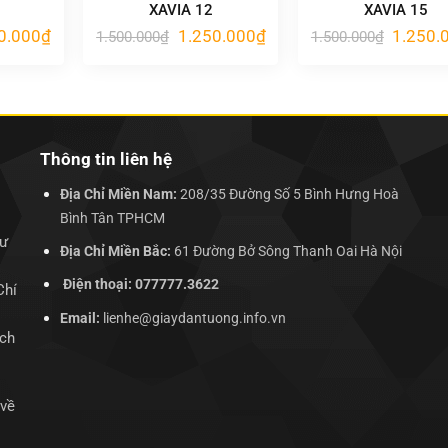
XAVIA 12
XAVIA 15
Giá
Giá
Giá
Giá
0.000
₫
1.250.000
₫
1.250.
1.500.000
₫
1.500.000
₫
hiện
gốc
hiện
gốc
tại
là:
tại
là:
.000₫.
là:
1.500.000₫.
là:
1.500.00
1.250.000₫.
1.250.000₫.
Thông tin liên hệ
Địa Chỉ Miền Nam:
208/35 Đường Số 5 Bình Hưng Hoà
Bình Tân TPHCM
hư
Địa Chỉ Miền Bắc:
61 Đường Bở Sông Thanh Oai Hà Nội
Điện thoại: 077777.3622
Chí
Email:
lienhe@giaydantuong.info.vn
ịch
 về