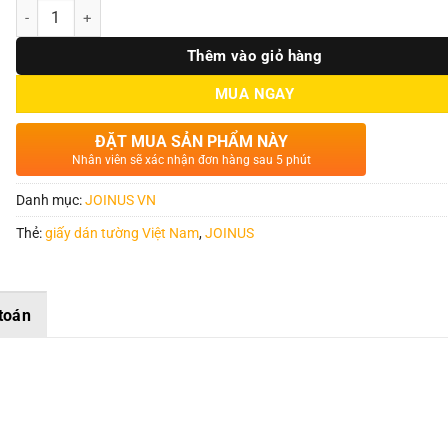
Số lượng
Thêm vào giỏ hàng
MUA NGAY
ĐẶT MUA SẢN PHẨM NÀY
Nhân viên sẽ xác nhận đơn hàng sau 5 phút
Danh mục:
JOINUS VN
Thẻ:
giấy dán tường Việt Nam
,
JOINUS
toán