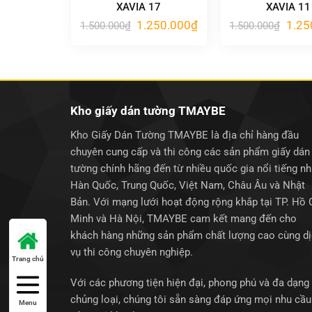
XAVIA 17
XAVIA 11
Giá
Giá
Giá
1.250.000
₫
1.25
1.500.000
₫
1.500.000
₫
gốc
hiện
gốc
là:
tại
là:
1.500.000₫.
là:
1.500
1.250.000₫.
Kho giấy dán tường TMAYBE
Kho Giấy Dán Tường TMAYBE là địa chỉ hàng đầu
chuyên cung cấp và thi công các sản phẩm giấy dán
tường chính hãng đến từ nhiều quốc gia nổi tiếng n
Hàn Quốc, Trung Quốc, Việt Nam, Châu Âu và Nhật
Bản. Với mạng lưới hoạt động rộng khắp tại TP. Hồ 
Minh và Hà Nội, TMAYBE cam kết mang đến cho
khách hàng những sản phẩm chất lượng cao cùng d
vụ thi công chuyên nghiệp.
Trang chủ
Với các phương tiện hiện đại, phong phú và đa dạng
chủng loại, chúng tôi sẵn sàng đáp ứng mọi nhu cầu
Menu