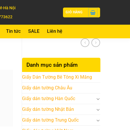
-Hà Nội
GIỎ HÀNG
773622
Tin tức
SALE
Liên hệ
Danh mục sản phẩm
Giấy Dán Tường Bê Tông Xi Măng
Giấy dán tường Châu Âu
Giấy dán tường Hàn Quốc
Giấy dán tường Nhật Bản
Giấy dán tường Trung Quốc