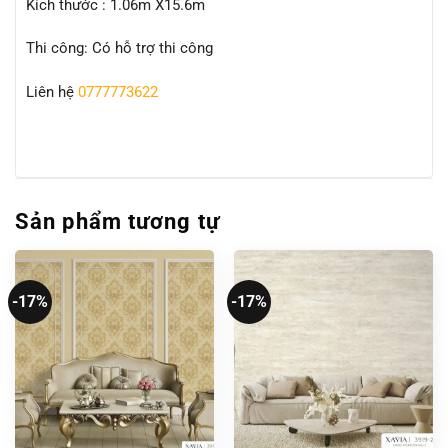
Kích thước : 1.06m X15.6m
Thi công: Có hỗ trợ thi công
Liên hệ
0777773622
Sản phẩm tương tự
-17%
-17%