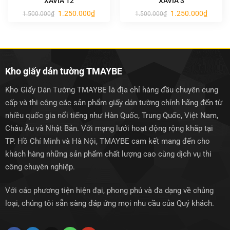
XAVIA 12
XAVIA 3
Giá
Giá
Giá
Giá
1.250.000
₫
1.250.000
₫
1.500.000
₫
1.500.000
₫
gốc
hiện
gốc
hiện
là:
tại
là:
tại
1.500.000₫.
là:
1.500.000₫.
là:
1.250.000₫.
1.250.0
Kho giấy dán tường TMAYBE
Kho Giấy Dán Tường TMAYBE là địa chỉ hàng đầu chuyên cung
cấp và thi công các sản phẩm giấy dán tường chính hãng đến từ
nhiều quốc gia nổi tiếng như Hàn Quốc, Trung Quốc, Việt Nam,
Châu Âu và Nhật Bản. Với mạng lưới hoạt động rộng khắp tại
TP. Hồ Chí Minh và Hà Nội, TMAYBE cam kết mang đến cho
khách hàng những sản phẩm chất lượng cao cùng dịch vụ thi
công chuyên nghiệp.
Với các phương tiện hiện đại, phong phú và đa dạng về chủng
loại, chúng tôi sẵn sàng đáp ứng mọi nhu cầu của Quý khách.