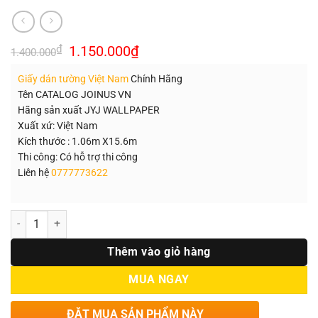
Giá
Giá
₫
1.150.000
₫
1.400.000
gốc
hiện
là:
tại
Giấy dán tường Việt Nam
Chính Hãng
1.400.000₫.
là:
1.150.000₫.
Tên CATALOG JOINUS VN
Hãng sản xuất JYJ WALLPAPER
Xuất xứ: Việt Nam
Kích thước : 1.06m X15.6m
Thi công: Có hỗ trợ thi công
Liên hệ
0777773622
Số lượng
Thêm vào giỏ hàng
MUA NGAY
ĐẶT MUA SẢN PHẨM NÀY