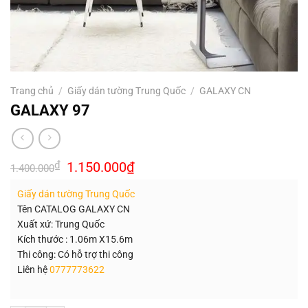
Trang chủ
/
Giấy dán tường Trung Quốc
/
GALAXY CN
GALAXY 97
Giá
Giá
₫
1.150.000
₫
1.400.000
gốc
hiện
là:
tại
Giấy dán tường Trung Quốc
1.400.000₫.
là:
1.150.000₫.
Tên CATALOG GALAXY CN
Xuất xứ: Trung Quốc
Kích thước : 1.06m X15.6m
Thi công: Có hỗ trợ thi công
Liên hệ
0777773622