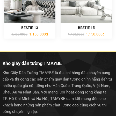
BESTIE 13
BESTIE 15
Giá
Giá
Giá
Giá
1.150.000
₫
1.150.000
₫
1.400.000
₫
1.400.000
₫
gốc
hiện
gốc
hiện
là:
tại
là:
tại
1.400.000₫.
là:
1.400.000₫.
là:
1.150.000₫.
1.150.0
Kho giấy dán tường TMAYBE
Kho Giấy Dán Tường TMAYBE là địa chỉ hàng đầu chuyên cung
cấp và thi công các sản phẩm giấy dán tường chính hãng đến từ
nhiều quốc gia nổi tiếng như Hàn Quốc, Trung Quốc, Việt Nam,
Châu Âu và Nhật Bản. Với mạng lưới hoạt động rộng khắp tại
TP. Hồ Chí Minh và Hà Nội, TMAYBE cam kết mang đến cho
khách hàng những sản phẩm chất lượng cao cùng dịch vụ thi
công chuyên nghiệp.