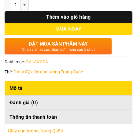
Số lượng
Thêm vào giỏ hàng
MUA NGAY
ĐẶT MUA SẢN PHẨM NÀY
Nhân viên sẽ xác nhận đơn hàng sau 5 phút
Danh mục:
GALAXY CN
Thẻ:
GALAXY
,
giấy dán tường Trung Quốc
Mô tả
Đánh giá (0)
Thông tin thanh toán
Giấy dán tường Trung Quốc