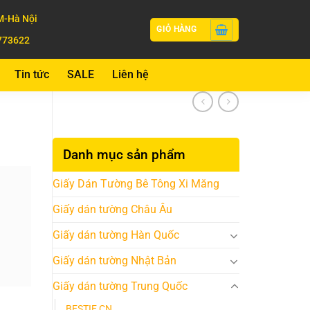
-Hà Nội
GIỎ HÀNG
773622
Tin tức
SALE
Liên hệ
Danh mục sản phẩm
Giấy Dán Tường Bê Tông Xi Măng
Giấy dán tường Châu Âu
Giấy dán tường Hàn Quốc
Giấy dán tường Nhật Bản
Giấy dán tường Trung Quốc
BESTIE CN