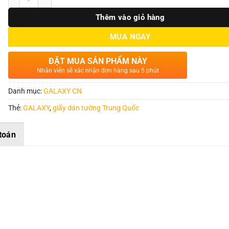
Thêm vào giỏ hàng
MUA NGAY
ĐẶT MUA SẢN PHẨM NÀY
Nhân viên sẽ xác nhận đơn hàng sau 5 phút
Danh mục:
GALAXY CN
Thẻ:
GALAXY
,
giấy dán tường Trung Quốc
toán