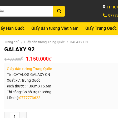
TPHCM
0777
iấy Hàn Quốc
Giấy dán tường Việt Nam
Giấy Trung Quốc
Trang chủ
/
Giấy dán tường Trung Quốc
/
GALAXY CN
GALAXY 92
Giá
Giá
₫
1.150.000
₫
1.400.000
gốc
hiện
là:
tại
Giấy dán tường Trung Quốc
1.400.000₫.
là:
1.150.000₫.
Tên CATALOG GALAXY CN
Xuất xứ: Trung Quốc
Kích thước : 1.06m X15.6m
Thi công: Có hỗ trợ thi công
Liên hệ
0777773622
Số lượng