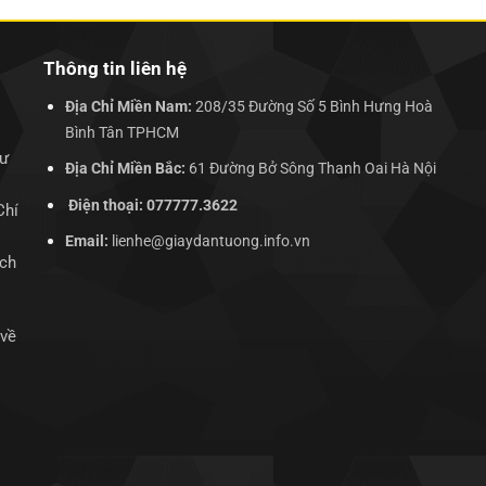
Thông tin liên hệ
Địa Chỉ Miền Nam:
208/35 Đường Số 5 Bình Hưng Hoà
Bình Tân TPHCM
hư
Địa Chỉ Miền Bắc:
61 Đường Bở Sông Thanh Oai Hà Nội
Điện thoại: 077777.3622
Chí
Email:
lienhe@giaydantuong.info.vn
ịch
 về