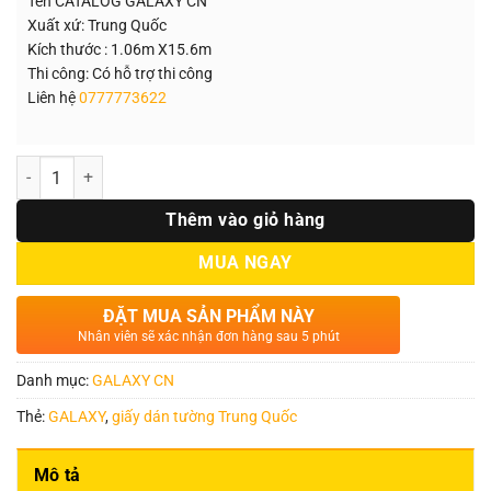
Tên CATALOG GALAXY CN
Xuất xứ: Trung Quốc
Kích thước : 1.06m X15.6m
Thi công: Có hỗ trợ thi công
Liên hệ
0777773622
Số lượng
Thêm vào giỏ hàng
MUA NGAY
ĐẶT MUA SẢN PHẨM NÀY
Nhân viên sẽ xác nhận đơn hàng sau 5 phút
Danh mục:
GALAXY CN
Thẻ:
GALAXY
,
giấy dán tường Trung Quốc
Mô tả