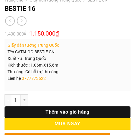
BESTIE 16
Giá
Giá
₫
1.150.000
₫
1.400.000
gốc
hiện
là:
tại
Giấy dán tường Trung Quốc
1.400.000₫.
là:
1.150.000₫.
Tên CATALOG BESTIE CN
Xuất xứ: Trung Quốc
Kích thước : 1.06m X15.6m
Thi công: Có hỗ trợ thi công
Liên hệ
0777773622
Số lượng
Thêm vào giỏ hàng
MUA NGAY