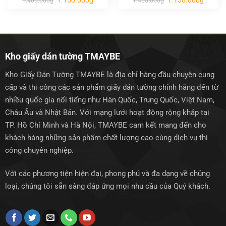
1.400.000
₫
1.400.000
₫
gốc
hiện
gốc
hiện
là:
tại
là:
tại
1.400.000₫.
là:
1.400.000₫.
là:
1.150.000₫.
1.150.0
Kho giấy dán tường TMAYBE
Kho Giấy Dán Tường TMAYBE là địa chỉ hàng đầu chuyên cung
cấp và thi công các sản phẩm giấy dán tường chính hãng đến từ
nhiều quốc gia nổi tiếng như Hàn Quốc, Trung Quốc, Việt Nam,
Châu Âu và Nhật Bản. Với mạng lưới hoạt động rộng khắp tại
TP. Hồ Chí Minh và Hà Nội, TMAYBE cam kết mang đến cho
khách hàng những sản phẩm chất lượng cao cùng dịch vụ thi
công chuyên nghiệp.
Với các phương tiện hiện đại, phong phú và đa dạng về chủng
loại, chúng tôi sẵn sàng đáp ứng mọi nhu cầu của Quý khách.