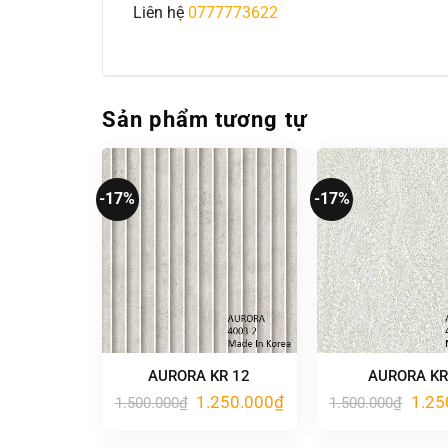
Liên hệ
0777773622
Sản phẩm tương tự
-17%
-17%
AURORA KR 12
AURORA KR
Giá
Giá
Giá
1.250.000
₫
1.25
1.500.000
₫
1.500.000
₫
gốc
hiện
gốc
là:
tại
là:
1.500.000₫.
là:
1.500