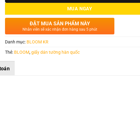
MUA NGAY
ĐẶT MUA SẢN PHẨM NÀY
Nhân viên sẽ xác nhận đơn hàng sau 5 phút
Danh mục:
BLOOM KR
Thẻ:
BLOOM
,
giấy dán tường hàn quốc
toán