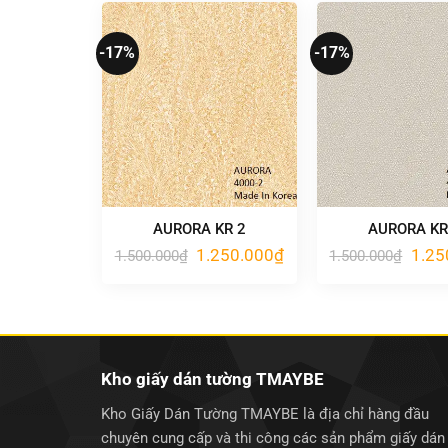
1.250.000₫.
-17%
-17%
AURORA KR 2
AURORA KR
Giá
Giá
Giá
1.250.000
₫
1.25
1.500.000
₫
1.500.000
₫
gốc
hiện
gốc
là:
tại
là:
1.500.000₫.
là:
1.500
1.250.000₫.
Kho giấy dán tường TMAYBE
Kho Giấy Dán Tường TMAYBE là địa chỉ hàng đầu
chuyên cung cấp và thi công các sản phẩm giấy dán