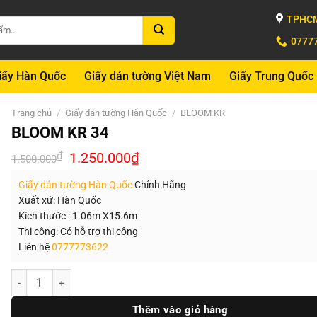
TPHCM
0777
iấy Hàn Quốc
Giấy dán tường Việt Nam
Giấy Trung Quốc
Trang chủ
/
Giấy dán tường Hàn Quốc
/
BLOOM KR
BLOOM KR 34
Giá
Giá
₫
1.250.000
₫
1.500.000
gốc
hiện
là:
tại
Giấy dán tường Hàn Quốc
Chính Hãng
1.500.000₫.
là:
1.250.000₫.
Xuất xứ: Hàn Quốc
Kích thước : 1.06m X15.6m
Thi công: Có hỗ trợ thi công
Liên hệ
0777773622
Số lượng
Thêm vào giỏ hàng