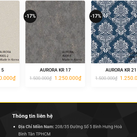
1.250.000₫.
1.250.000₫.
-17%
-17%
 5
AURORA KR 17
AURORA KR 21
Giá
Giá
Giá
Giá
0.000
₫
1.250.000
₫
1.250.
1.500.000
₫
1.500.000
₫
hiện
gốc
hiện
gốc
tại
là:
tại
là:
.000₫.
là:
1.500.000₫.
là:
1.500.00
1.250.000₫.
1.250.000₫.
Thông tin liên hệ
Địa Chỉ Miền Nam:
208/35 Đường Số 5 Bình Hưng Hoà
Bình Tân TPHCM