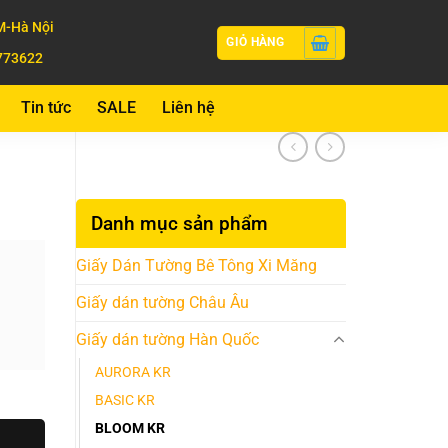
-Hà Nội
GIỎ HÀNG
773622
Tin tức
SALE
Liên hệ
Danh mục sản phẩm
Giấy Dán Tường Bê Tông Xi Măng
Giấy dán tường Châu Âu
Giấy dán tường Hàn Quốc
AURORA KR
BASIC KR
BLOOM KR