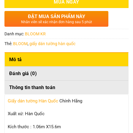
MUA NGAY
ĐẶT MUA SẢN PHẨM NÀY
Nhân viên sẽ xác nhận đơn hàng sau 5 phút
Danh mục:
BLOOM KR
Thẻ:
BLOOM
,
giấy dán tường hàn quốc
Mô tả
Đánh giá (0)
Thông tin thanh toán
Giấy dán tường Hàn Quốc
Chính Hãng
Xuất xứ: Hàn Quốc
Kích thước : 1.06m X15.6m