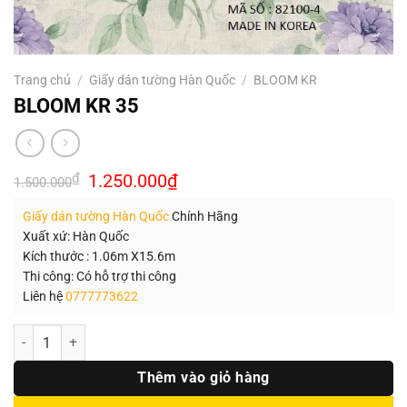
Trang chủ
/
Giấy dán tường Hàn Quốc
/
BLOOM KR
BLOOM KR 35
Giá
Giá
₫
1.250.000
₫
1.500.000
gốc
hiện
là:
tại
Giấy dán tường Hàn Quốc
Chính Hãng
1.500.000₫.
là:
1.250.000₫.
Xuất xứ: Hàn Quốc
Kích thước : 1.06m X15.6m
Thi công: Có hỗ trợ thi công
Liên hệ
0777773622
Số lượng
Thêm vào giỏ hàng