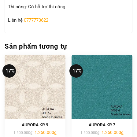
Thi công: Có hỗ trợ thi công
Liên hệ
0777773622
Sản phẩm tương tự
-17%
-17%
AURORA KR 9
AURORA KR 7
Giá
Giá
Giá
Giá
1.250.000
₫
1.250.000
₫
1.500.000
₫
1.500.000
₫
gốc
hiện
gốc
hiện