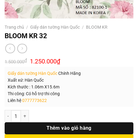
Trang chủ
/
Giấy dán tường Hàn Quốc
/
BLOOM KR
BLOOM KR 32
Giá
Giá
₫
1.250.000
₫
1.500.000
gốc
hiện
là:
tại
Giấy dán tường Hàn Quốc
Chính Hãng
1.500.000₫.
là:
1.250.000₫.
Xuất xứ: Hàn Quốc
Kích thước : 1.06m X15.6m
Thi công: Có hỗ trợ thi công
Liên hệ
0777773622
Số lượng
Thêm vào giỏ hàng