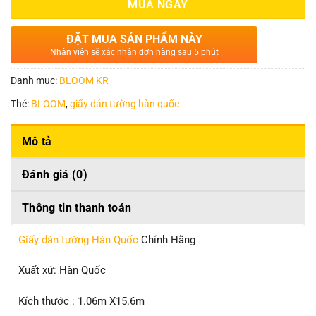
MUA NGAY
ĐẶT MUA SẢN PHẨM NÀY
Nhân viên sẽ xác nhận đơn hàng sau 5 phút
Danh mục:
BLOOM KR
Thẻ:
BLOOM
,
giấy dán tường hàn quốc
Mô tả
Đánh giá (0)
Thông tin thanh toán
Giấy dán tường Hàn Quốc
Chính Hãng
Xuất xứ: Hàn Quốc
Kích thước : 1.06m X15.6m