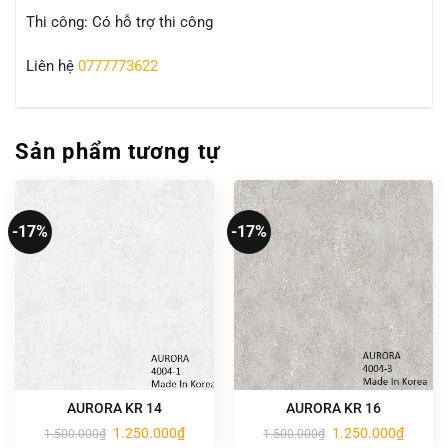
Thi công: Có hỗ trợ thi công
Liên hệ
0777773622
Sản phẩm tương tự
-17%
-17%
AURORA KR 14
AURORA KR 16
Giá
Giá
Giá
Giá
1.250.000
₫
1.250.000
₫
1.500.000
₫
1.500.000
₫
gốc
hiện
gốc
hiện