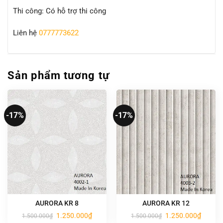
Thi công: Có hỗ trợ thi công
Liên hệ
0777773622
Sản phẩm tương tự
-17%
-17%
AURORA KR 8
AURORA KR 12
Giá
Giá
Giá
Giá
1.250.000
₫
1.250.000
₫
1.500.000
₫
1.500.000
₫
gốc
hiện
gốc
hiện