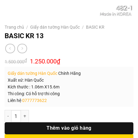
Trang chủ
/
Giấy dán tường Hàn Quốc
/
BASIC KR
BASIC KR 13
Giá
Giá
₫
1.250.000
₫
1.500.000
gốc
hiện
là:
tại
Giấy dán tường Hàn Quốc
Chính Hãng
1.500.000₫.
là:
1.250.000₫.
Xuất xứ: Hàn Quốc
Kích thước : 1.06m X15.6m
Thi công: Có hỗ trợ thi công
Liên hệ
0777773622
Số lượng
Thêm vào giỏ hàng