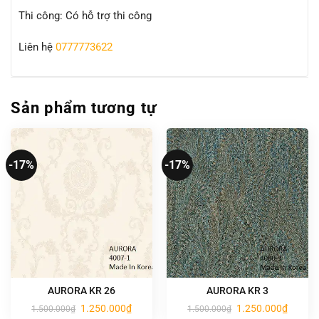
Thi công: Có hỗ trợ thi công
Liên hệ
0777773622
Sản phẩm tương tự
-17%
-17%
AURORA KR 26
AURORA KR 3
Giá
Giá
Giá
Giá
1.250.000
₫
1.250.000
₫
1.500.000
₫
1.500.000
₫
gốc
hiện
gốc
hiện