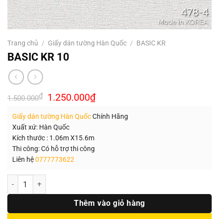
Trang chủ
/
Giấy dán tường Hàn Quốc
/
BASIC KR
BASIC KR 10
Giá
Giá
₫
1.250.000
₫
1.500.000
gốc
hiện
là:
tại
Giấy dán tường Hàn Quốc
Chính Hãng
1.500.000₫.
là:
1.250.000₫.
Xuất xứ: Hàn Quốc
Kích thước : 1.06m X15.6m
Thi công: Có hỗ trợ thi công
Liên hệ
0777773622
Số lượng
Thêm vào giỏ hàng