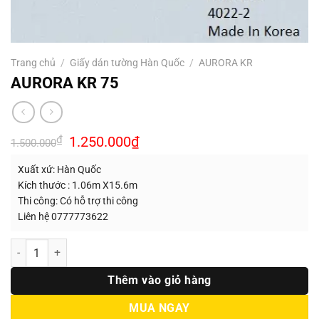
Trang chủ
/
Giấy dán tường Hàn Quốc
/
AURORA KR
AURORA KR 75
Giá
Giá
₫
1.250.000
₫
1.500.000
gốc
hiện
là:
tại
Xuất xứ: Hàn Quốc
1.500.000₫.
là:
1.250.000₫.
Kích thước : 1.06m X15.6m
Thi công: Có hỗ trợ thi công
Liên hệ 0777773622
Số lượng
Thêm vào giỏ hàng
MUA NGAY