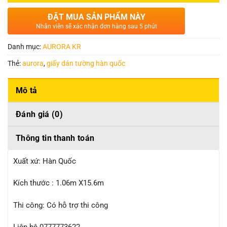
ĐẶT MUA SẢN PHẨM NÀY
Nhân viên sẽ xác nhận đơn hàng sau 5 phút
Danh mục:
AURORA KR
Thẻ:
aurora
,
giấy dán tường hàn quốc
Mô tả
Đánh giá (0)
Thông tin thanh toán
Xuất xứ: Hàn Quốc
Kích thước : 1.06m X15.6m
Thi công: Có hỗ trợ thi công