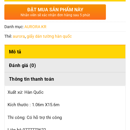
ĐẶT MUA SẢN PHẨM NÀY
Nhân viên sẽ xác nhận đơn hàng sau 5 phút
Danh mục:
AURORA KR
Thẻ:
aurora
,
giấy dán tường hàn quốc
Mô tả
Đánh giá (0)
Thông tin thanh toán
Xuất xứ: Hàn Quốc
Kích thước : 1.06m X15.6m
Thi công: Có hỗ trợ thi công