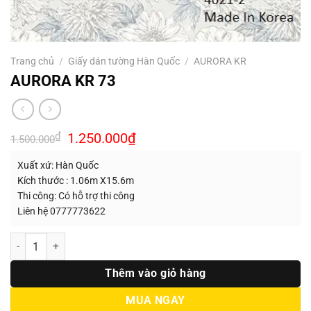
Trang chủ
/
Giấy dán tường Hàn Quốc
/
AURORA KR
AURORA KR 73
Giá
Giá
₫
1.250.000
₫
1.500.000
gốc
hiện
là:
tại
Xuất xứ: Hàn Quốc
1.500.000₫.
là:
1.250.000₫.
Kích thước : 1.06m X15.6m
Thi công: Có hỗ trợ thi công
Liên hệ 0777773622
Số lượng
Thêm vào giỏ hàng
MUA NGAY