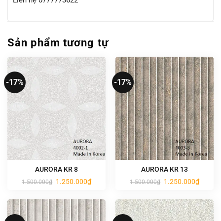
Liên hệ 0777773622
Sản phẩm tương tự
-17%
-17%
AURORA KR 8
AURORA KR 13
Giá
Giá
Giá
Giá
1.250.000
₫
1.250.000
₫
1.500.000
₫
1.500.000
₫
gốc
hiện
gốc
hiện
là:
tại
là:
tại
1.500.000₫.
là:
1.500.000₫.
là:
1.250.000₫.
1.250.0