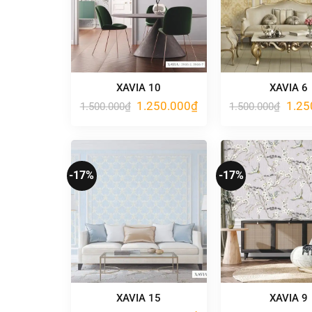
XAVIA 10
XAVIA 6
Giá
Giá
Giá
1.250.000
₫
1.25
1.500.000
₫
1.500.000
₫
gốc
hiện
gốc
là:
tại
là:
1.500.000₫.
là:
1.500
1.250.000₫.
-17%
-17%
XAVIA 15
XAVIA 9