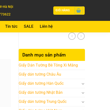
-Hà Nội
GIỎ HÀNG
773622
Tin tức
SALE
Liên hệ
Danh mục sản phẩm
Giấy Dán Tường Bê Tông Xi Măng
Giấy dán tường Châu Âu
Giấy dán tường Hàn Quốc
Giấy dán tường Nhật Bản
Giấy dán tường Trung Quốc