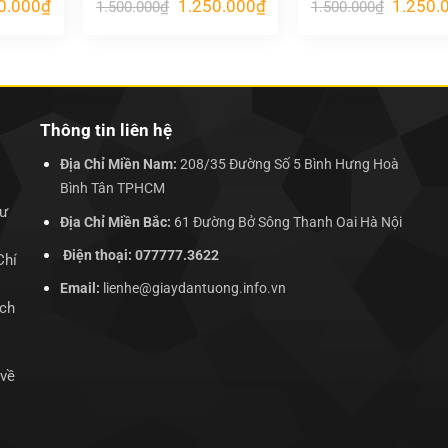
Giá
Giá
Giá
Giá
0.000
₫
1.250.000
₫
1.250.
1.500.000
₫
1.500.000
₫
hiện
gốc
hiện
gốc
tại
là:
tại
là:
.000₫.
là:
1.500.000₫.
là:
1.500.00
1.250.000₫.
1.250.000₫.
Thông tin liên hệ
Địa Chỉ Miền Nam:
208/35 Đường Số 5 Bình Hưng Hoà
Bình Tân TPHCM
hư
Địa Chỉ Miền Bắc:
61 Đường Bở Sông Thanh Oai Hà Nội
Điện thoại: 077777.3622
Chí
Email:
lienhe@giaydantuong.info.vn
ịch
 về