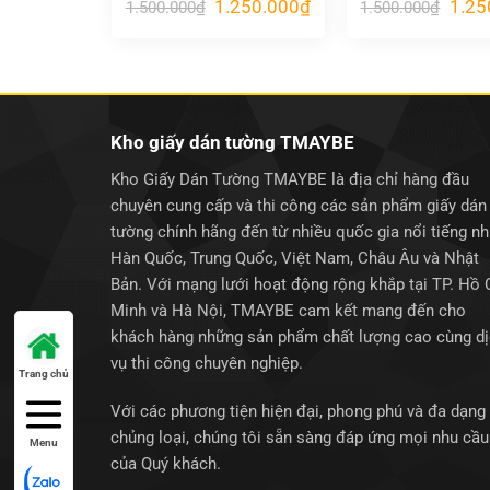
Giá
Giá
Giá
1.250.000
₫
1.25
1.500.000
₫
1.500.000
₫
gốc
hiện
gốc
là:
tại
là:
1.500.000₫.
là:
1.500
1.250.000₫.
Kho giấy dán tường TMAYBE
Kho Giấy Dán Tường TMAYBE là địa chỉ hàng đầu
chuyên cung cấp và thi công các sản phẩm giấy dán
tường chính hãng đến từ nhiều quốc gia nổi tiếng n
Hàn Quốc, Trung Quốc, Việt Nam, Châu Âu và Nhật
Bản. Với mạng lưới hoạt động rộng khắp tại TP. Hồ 
Minh và Hà Nội, TMAYBE cam kết mang đến cho
khách hàng những sản phẩm chất lượng cao cùng d
vụ thi công chuyên nghiệp.
Trang chủ
Với các phương tiện hiện đại, phong phú và đa dạng
chủng loại, chúng tôi sẵn sàng đáp ứng mọi nhu cầu
Menu
của Quý khách.