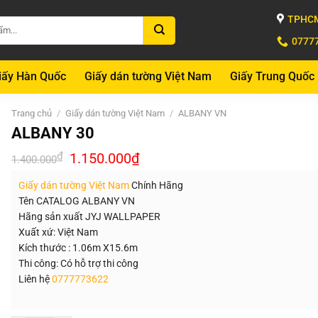
TPHCM
0777
iấy Hàn Quốc
Giấy dán tường Việt Nam
Giấy Trung Quốc
Trang chủ
/
Giấy dán tường Việt Nam
/
ALBANY VN
ALBANY 30
Giá
Giá
₫
1.150.000
₫
1.400.000
gốc
hiện
là:
tại
Giấy dán tường Việt Nam
Chính Hãng
1.400.000₫.
là:
1.150.000₫.
Tên CATALOG ALBANY VN
Hãng sản xuất JYJ WALLPAPER
Xuất xứ: Việt Nam
Kích thước : 1.06m X15.6m
Thi công: Có hỗ trợ thi công
Liên hệ
0777773622