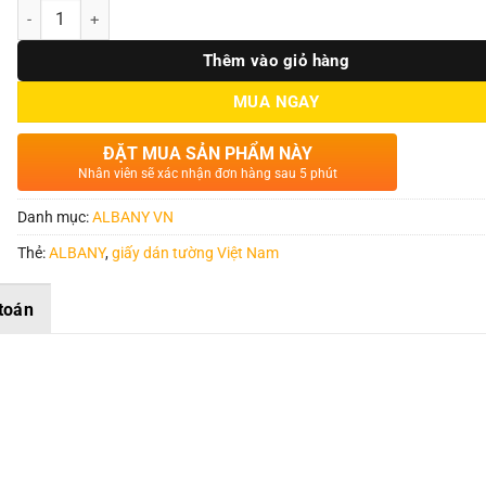
Số lượng
Thêm vào giỏ hàng
MUA NGAY
ĐẶT MUA SẢN PHẨM NÀY
Nhân viên sẽ xác nhận đơn hàng sau 5 phút
Danh mục:
ALBANY VN
Thẻ:
ALBANY
,
giấy dán tường Việt Nam
toán